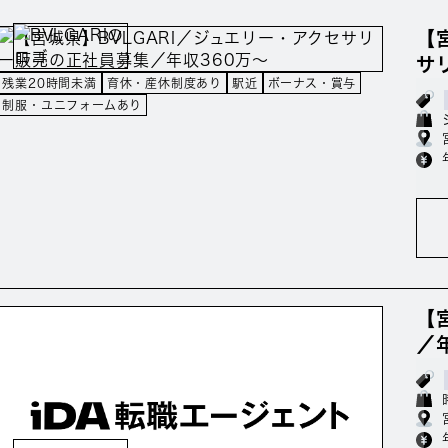
【
サ
残業20時間未満
育休・産休制度あり
駅近
ボーナス・賞与
制服・ユニフォームあり
【
／