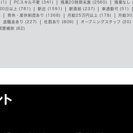
(1)
PCスキル不要 (341)
残業20時間未満 (2560)
残業なし (
20日以上 (781)
駅近 (1591)
駅直結 (237)
車通勤可 (51)
)
育休・産休制度あり (1368)
月給25万円以上 (178)
月給30
退職金あり (227)
社割あり (809)
オープニングスタッフ (20)
賃補助 (82)