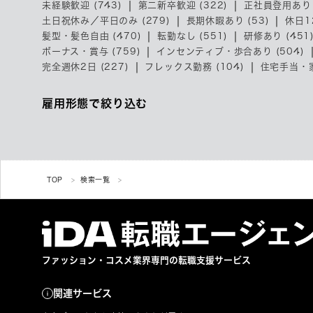
未経験歓迎 (743)
第二新卒歓迎 (322)
正社員登用あり 
土日祝休み／平日のみ (279)
長期休暇あり (53)
休日1
髪型・髪色自由 (470)
転勤なし (551)
研修あり (451
ボーナス・賞与 (759)
インセンティブ・歩合あり (504)
完全週休2日 (227)
フレックス勤務 (104)
住宅手当・家
雇用形態で絞り込む
TOP
検索一覧
ファッション・コスメ業界専門の
転職支援サービス
関連サービス