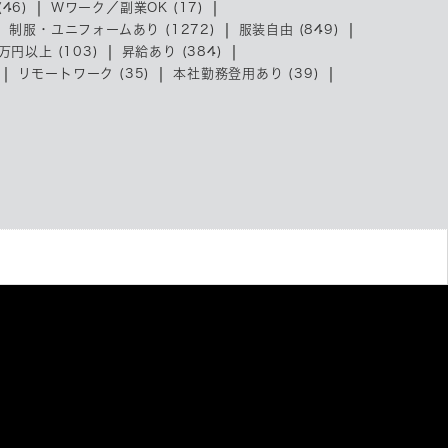
46)
Wワーク／副業OK (17)
制服・ユニフォームあり (1272)
服装自由 (849)
万円以上 (103)
昇給あり (384)
リモートワーク (35)
本社勤務登用あり (39)