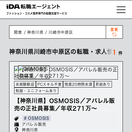
ファッション・コスメ業界専門の転職支援サービス
変更
関東
神奈川県
川崎市中原区
神奈川県川崎市中原区の転職・求人情報一覧
1
件
未経験歓迎
PCスキル不要
残業20時間未満
昇給あり
制服・ユニフォームあり
【神奈川県】OSMOSIS／アパレル販
売の正社員募集／年収271万～
# OSMOSIS
アパレル販売
神奈川県