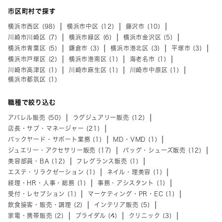
市区町村で探す
横浜市西区 (98)
横浜市中区 (12)
藤沢市 (10)
川崎市川崎区 (7)
横浜市緑区 (6)
横浜市金沢区 (5)
横浜市青葉区 (5)
鎌倉市 (3)
横浜市港北区 (3)
平塚市 (3)
横浜市戸塚区 (2)
横浜市港南区 (1)
海老名市 (1)
川崎市高津区 (1)
川崎市麻生区 (1)
川崎市中原区 (1)
横浜市都筑区 (1)
職種で絞り込む
アパレル販売 (50)
ラグジュアリー販売 (12)
店長・サブ・マネージャー (21)
バックヤード・サポート業務 (1)
MD・VMD (1)
ジュエリー・アクセサリー販売 (17)
バッグ・シューズ販売 (12)
美容部員・BA (12)
フレグランス販売 (1)
エステ・リラクゼーション (1)
ネイル・理美容 (1)
経理・HR・人事・総務 (1)
事務・アシスタント (1)
受付・レセプション (1)
マーケティング・PR・EC (1)
飲食接客・販売・調理 (2)
インテリア販売 (5)
家電・携帯販売 (2)
ブライダル (4)
クリニック (3)