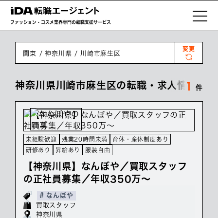
ファッション・コスメ業界専門の転職支援サービス
変更
関東
神奈川県
川崎市麻生区
神奈川県川崎市麻生区の転職・求人情報一覧
1
件
未経験歓迎
残業20時間未満
育休・産休制度あり
研修あり
昇給あり
服装自由
【神奈川県】なんぼや／買取スタッフ
の正社員募集／年収350万～
# なんぼや
買取スタッフ
神奈川県