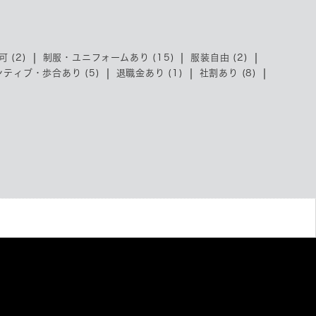
 (2)
制服・ユニフォームあり (15)
服装自由 (2)
ティブ・歩合あり (5)
退職金あり (1)
社割あり (8)