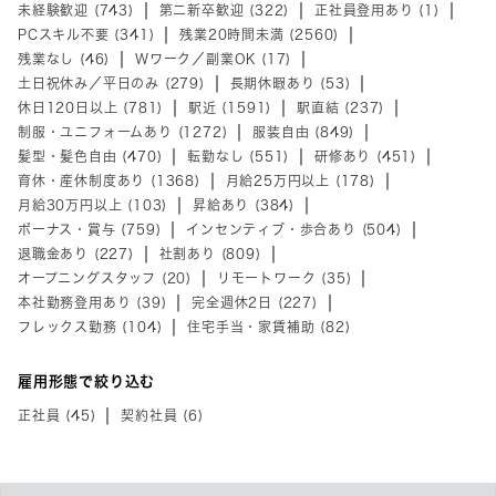
未経験歓迎 (743)
第二新卒歓迎 (322)
正社員登用あり (1)
PCスキル不要 (341)
残業20時間未満 (2560)
残業なし (46)
Wワーク／副業OK (17)
土日祝休み／平日のみ (279)
長期休暇あり (53)
休日120日以上 (781)
駅近 (1591)
駅直結 (237)
制服・ユニフォームあり (1272)
服装自由 (849)
髪型・髪色自由 (470)
転勤なし (551)
研修あり (451)
育休・産休制度あり (1368)
月給25万円以上 (178)
月給30万円以上 (103)
昇給あり (384)
ボーナス・賞与 (759)
インセンティブ・歩合あり (504)
退職金あり (227)
社割あり (809)
オープニングスタッフ (20)
リモートワーク (35)
本社勤務登用あり (39)
完全週休2日 (227)
フレックス勤務 (104)
住宅手当・家賃補助 (82)
雇用形態で絞り込む
正社員 (45)
契約社員 (6)