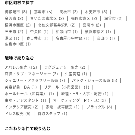
市区町村で探す
御殿場市 (8)
那覇市 (4)
高松市 (3)
木更津市 (3)
金沢市 (2)
さいたま市北区 (2)
福岡市東区 (2)
深谷市 (2)
横浜市西区 (2)
北佐久郡軽井沢町 (2)
宮崎市 (2)
三田市 (2)
中央区 (1)
和歌山市 (1)
横浜市緑区 (1)
港区 (1)
春日井市 (1)
名古屋市中村区 (1)
富山市 (1)
広島市中区 (1)
職種で絞り込む
アパレル販売 (12)
ラグジュアリー販売 (2)
店長・サブ・マネージャー (3)
生産管理 (1)
ジュエリー・アクセサリー販売 (7)
バッグ・シューズ販売 (5)
美容部員・BA (1)
リテール（小売営業） (1)
ホールセール（卸営業） (1)
経理・HR・人事・総務 (1)
事務・アシスタント (1)
マーケティング・PR・EC (2)
インテリア販売 (2)
家電・携帯販売 (1)
ブライダル (4)
ドレス販売 (5)
買取スタッフ (1)
こだわり条件で絞り込む