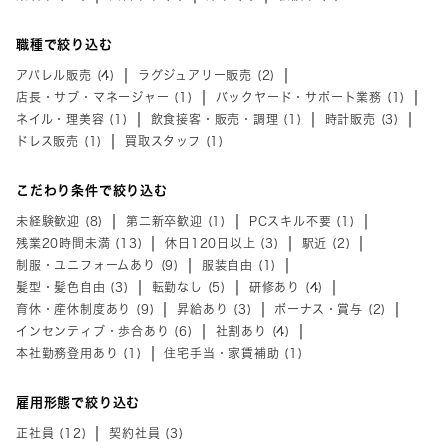
職種で絞り込む
アパレル販売 (4)
ラグジュアリー販売 (2)
店長・サブ・マネージャー (1)
バックヤード・サポート業務 (1)
ネイル・理美容 (1)
飲食接客・販売・調理 (1)
時計販売 (3)
ドレス販売 (1)
買取スタッフ (1)
こだわり条件で絞り込む
未経験歓迎 (8)
第二新卒歓迎 (1)
PCスキル不要 (1)
残業20時間未満 (13)
休日120日以上 (3)
駅近 (2)
制服・ユニフォームあり (9)
服装自由 (1)
髪型・髪色自由 (3)
転勤なし (5)
研修あり (4)
育休・産休制度あり (9)
昇給あり (3)
ボーナス・賞与 (2)
インセンティブ・歩合あり (6)
社割あり (4)
本社勤務登用あり (1)
住宅手当・家賃補助 (1)
雇用形態で絞り込む
正社員 (12)
契約社員 (3)