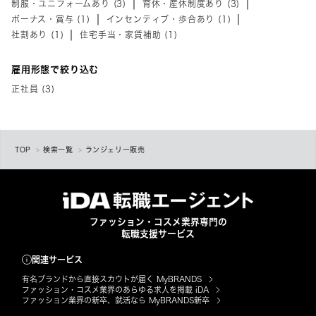
制服・ユニフォームあり (3)
育休・産休制度あり (3)
ボーナス・賞与 (1)
インセンティブ・歩合あり (1)
社割あり (1)
住宅手当・家賃補助 (1)
雇用形態で絞り込む
正社員 (3)
TOP
検索一覧
ランジェリー販売
ファッション・コスメ業界専門の
転職支援サービス
関連サービス
有名ブランドから直接スカウトが届く MyBRANDS
ファッション・コスメ業界のあらゆる求人を掲載 iDA
ファッション業界の新卒、就活なら MyBRANDS新卒