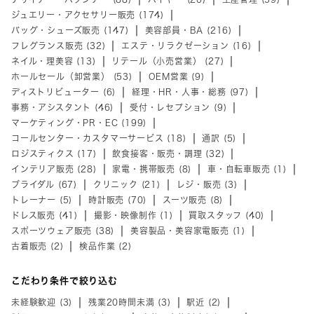
ジュエリー・アクセサリー販売 (174)
バッグ・シューズ販売 (147)
美容部員・BA (216)
フレグランス販売 (32)
エステ・リラクゼーション (16)
ネイル・理美容 (13)
リテール（小売営業） (27)
ホールセール（卸営業） (53)
OEM営業 (9)
ディストリビューター (6)
経理・HR・人事・総務 (97)
事務・アシスタント (46)
受付・レセプション (9)
マーケティング・PR・EC (199)
コールセンター・カスタマーサービス (18)
通訳 (5)
ロジスティクス (17)
飲食接客・販売・調理 (32)
インテリア販売 (28)
家電・携帯販売 (8)
車・自転車販売 (1)
ブライダル (67)
クリニック (21)
レジ・販売 (3)
トレーナー (5)
時計販売 (70)
スーツ販売 (8)
ドレス販売 (41)
撮影・映像制作 (1)
買取スタッフ (40)
スポーツウェア販売 (38)
美容製品・美容家電販売 (1)
古着販売 (2)
検品作業 (2)
こだわり条件で絞り込む
未経験歓迎 (3)
残業20時間未満 (3)
駅近 (2)