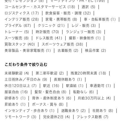
受付・レセプション (9)
マーケティング・PR・EC (199)
コールセンター・カスタマーサービス (18)
通訳 (5)
ロジスティクス (17)
飲食接客・販売・調理 (32)
インテリア販売 (28)
家電・携帯販売 (8)
車・自転車販売 (1)
ブライダル (67)
クリニック (21)
レジ・販売 (3)
トレーナー (5)
時計販売 (70)
ランジェリー販売 (3)
スーツ販売 (8)
ドレス販売 (41)
撮影・映像制作 (1)
買取スタッフ (40)
スポーツウェア販売 (38)
美容製品・美容家電販売 (1)
古着販売 (2)
検品作業 (2)
こだわり条件で絞り込む
未経験歓迎 (4)
第二新卒歓迎 (2)
残業20時間未満 (18)
土日祝休み／平日のみ (9)
長期休暇あり (1)
休日120日以上 (7)
駅近 (16)
駅直結 (1)
車通勤可 (1)
服装自由 (16)
髪型・髪色自由 (8)
転勤なし (6)
研修あり (1)
育休・産休制度あり (6)
月給30万円以上 (4)
昇給あり (1)
ボーナス・賞与 (8)
インセンティブ・歩合あり (1)
退職金あり (2)
社割あり (8)
リモートワーク (3)
完全週休2日 (4)
フレックス勤務 (7)