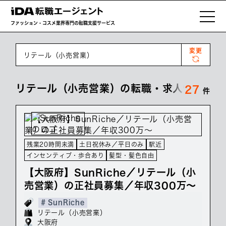
ファッション・コスメ業界専門の転職支援サービス
変更
リテール（小売営業）
リテール（小売営業）の転職・求人情報一覧
27
件
残業20時間未満
土日祝休み／平日のみ
駅近
インセンティブ・歩合あり
髪型・髪色自由
【大阪府】SunRiche／リテール（小
売営業）の正社員募集／年収300万～
# SunRiche
リテール（小売営業）
大阪府