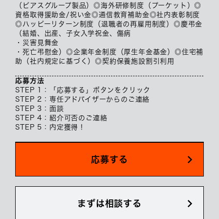
（ピアスグループ製品）◎海外研修制度（プーケット）◎
資格取得援助金/祝い金◎通信教育補助金◎社内表彰制度
◎ハッピーリターン制度（退職者の再雇用制度）◎慶弔金
（結婚、出産、子女入学祝金、傷病
・災害見舞金
・死亡弔慰金）◎企業年金制度（厚生年金基金）◎住宅補
助（社内規定に基づく）◎契約保養施設割引利用
応募方法
STEP 1：「応募する」ボタンをクリック
STEP 2：専任アドバイザーからのご連絡
STEP 3：面談
STEP 4：紹介可否のご連絡
STEP 5：内定獲得！
応募する
まずは相談する