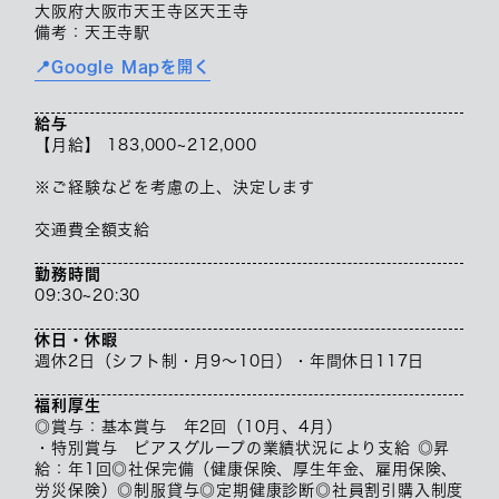
大阪府大阪市天王寺区天王寺
備考：天王寺駅
📍Google Mapを開く
給与
【月給】 183,000~212,000
※ご経験などを考慮の上、決定します
交通費全額支給
勤務時間
09:30~20:30
休日・休暇
週休2日（シフト制・月9～10日）・年間休日117日
福利厚生
◎賞与：基本賞与 年2回（10月、4月）
・特別賞与 ピアスグループの業績状況により支給 ◎昇
給：年1回◎社保完備（健康保険、厚生年金、雇用保険、
労災保険）◎制服貸与◎定期健康診断◎社員割引購入制度