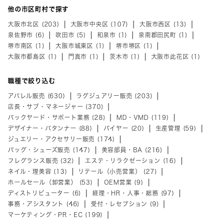
他の市区町村で探す
大阪市北区 (203)
大阪市中央区 (107)
大阪市西区 (13)
泉佐野市 (6)
吹田市 (5)
和泉市 (1)
泉南郡田尻町 (1)
堺市南区 (1)
大阪市城東区 (1)
堺市堺区 (1)
大阪市都島区 (1)
門真市 (1)
茨木市 (1)
大阪市此花区 (1)
職種で絞り込む
アパレル販売 (630)
ラグジュアリー販売 (203)
店長・サブ・マネージャー (370)
バックヤード・サポート業務 (28)
MD・VMD (119)
デザイナー・パタンナー (88)
バイヤー (20)
生産管理 (59)
ジュエリー・アクセサリー販売 (174)
バッグ・シューズ販売 (147)
美容部員・BA (216)
フレグランス販売 (32)
エステ・リラクゼーション (16)
ネイル・理美容 (13)
リテール（小売営業） (27)
ホールセール（卸営業） (53)
OEM営業 (9)
ディストリビューター (6)
経理・HR・人事・総務 (97)
事務・アシスタント (46)
受付・レセプション (9)
マーケティング・PR・EC (199)