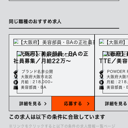
同じ職種のおすすめ求人
【大阪府】美容部員・BAの正
【大阪府】P
社員募集／月給22万～
TTE／美
募集／月給
ブランド名非公開
POWDER 
大阪府大阪市北区
大阪府大阪
月給 : 218,000~
月給 : 218
美容部員・BA
美容部員・
詳細を見る
応募する
詳細を見る
この求人は以下の条件に合致しています
※リンクをクリックすると以下の条件の求人情報一覧ページ