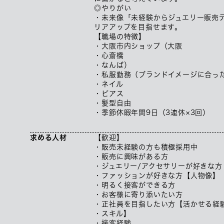
◎やりがい
・未来像「未経験からジュエリー販売
リアアップを目指せます。
【職場の特徴】
・大阪市内ショップ（大阪
・心斎橋
・なんば）
・私服勤務（ブランドイメージに合っ
・ネイル
・ピアス
・髪型自由
・季節休暇年間9日（3連休×3回）
求める人材
【歓迎】
・販売未経験の方も積極採用中
・販売に興味がある方
・ジュエリー/アクセサリーが好きな方
・ファッションが好きな方【人物像】
・明るく接客ができる方
・お客様に寄り添いたい方
・正社員を目指したい方【活かせる経
・スキル】
・接客経験