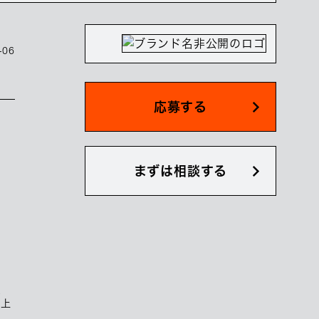
-06
応募する
まずは相談する
、
向上