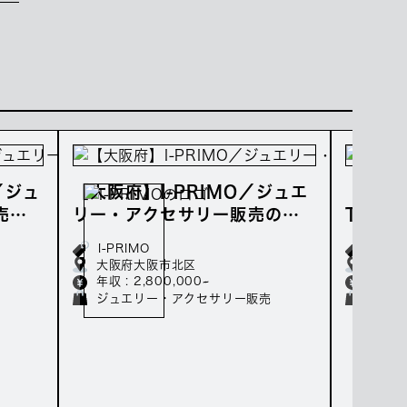
／ジュ
【大阪府】I-PRIMO／ジュエ
【大阪府
売の
リー・アクセサリー販売の正
TS／
～
社員募集／年収280万～
ー販売
I-PRIMO
CHRO
0万～
大阪府大阪市北区
大阪府
年収 : 2,800,000~
年収 : 
ジュエリー・アクセサリー販売
ジュエ