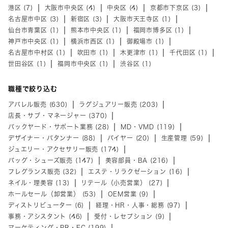
港区 (7)
大阪市中央区 (4)
中央区 (4)
京都市下京区 (3)
名古屋市中区 (3)
新宿区 (3)
大阪市天王寺区 (1)
仙台市青葉区 (1)
熊本市中央区 (1)
福岡市博多区 (1)
神戸市中央区 (1)
横浜市西区 (1)
御殿場市 (1)
名古屋市中村区 (1)
吹田市 (1)
木更津市 (1)
千代田区 (1)
世田谷区 (1)
福岡市中央区 (1)
渋谷区 (1)
職種で絞り込む
アパレル販売 (630)
ラグジュアリー販売 (203)
店長・サブ・マネージャー (370)
バックヤード・サポート業務 (28)
MD・VMD (119)
デザイナー・パタンナー (88)
バイヤー (20)
生産管理 (59)
ジュエリー・アクセサリー販売 (174)
バッグ・シューズ販売 (147)
美容部員・BA (216)
フレグランス販売 (32)
エステ・リラクゼーション (16)
ネイル・理美容 (13)
リテール（小売営業） (27)
ホールセール（卸営業） (53)
OEM営業 (9)
ディストリビューター (6)
経理・HR・人事・総務 (97)
事務・アシスタント (46)
受付・レセプション (9)
マーケティング・PR・EC (199)