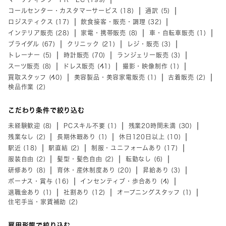
コールセンター・カスタマーサービス (18)
通訳 (5)
ロジスティクス (17)
飲食接客・販売・調理 (32)
インテリア販売 (28)
家電・携帯販売 (8)
車・自転車販売 (1)
ブライダル (67)
クリニック (21)
レジ・販売 (3)
トレーナー (5)
時計販売 (70)
ランジェリー販売 (3)
スーツ販売 (8)
ドレス販売 (41)
撮影・映像制作 (1)
買取スタッフ (40)
美容製品・美容家電販売 (1)
古着販売 (2)
検品作業 (2)
こだわり条件で絞り込む
未経験歓迎 (8)
PCスキル不要 (1)
残業20時間未満 (30)
残業なし (2)
長期休暇あり (1)
休日120日以上 (10)
駅近 (18)
駅直結 (2)
制服・ユニフォームあり (17)
服装自由 (2)
髪型・髪色自由 (2)
転勤なし (6)
研修あり (8)
育休・産休制度あり (20)
昇給あり (3)
ボーナス・賞与 (16)
インセンティブ・歩合あり (4)
退職金あり (1)
社割あり (12)
オープニングスタッフ (1)
住宅手当・家賃補助 (2)
雇用形態で絞り込む