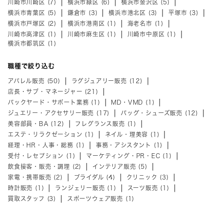
川崎市川崎区 (7)
横浜市緑区 (6)
横浜市金沢区 (5)
横浜市青葉区 (5)
鎌倉市 (3)
横浜市港北区 (3)
平塚市 (3)
横浜市戸塚区 (2)
横浜市港南区 (1)
海老名市 (1)
川崎市高津区 (1)
川崎市麻生区 (1)
川崎市中原区 (1)
横浜市都筑区 (1)
職種で絞り込む
アパレル販売 (50)
ラグジュアリー販売 (12)
店長・サブ・マネージャー (21)
バックヤード・サポート業務 (1)
MD・VMD (1)
ジュエリー・アクセサリー販売 (17)
バッグ・シューズ販売 (12)
美容部員・BA (12)
フレグランス販売 (1)
エステ・リラクゼーション (1)
ネイル・理美容 (1)
経理・HR・人事・総務 (1)
事務・アシスタント (1)
受付・レセプション (1)
マーケティング・PR・EC (1)
飲食接客・販売・調理 (2)
インテリア販売 (5)
家電・携帯販売 (2)
ブライダル (4)
クリニック (3)
時計販売 (1)
ランジェリー販売 (1)
スーツ販売 (1)
買取スタッフ (3)
スポーツウェア販売 (1)