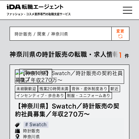
ファッション・コスメ業界専門の転職支援サービス
変更
時計販売
関東
神奈川県
神奈川県の時計販売の転職・求人情報一覧
1
件
未経験歓迎
残業20時間未満
育休・産休制度あり
駅近
インセンティブ・歩合あり
制服・ユニフォームあり
【神奈川県】Swatch／時計販売の契
約社員募集／年収270万～
# Swatch
時計販売
神奈川県