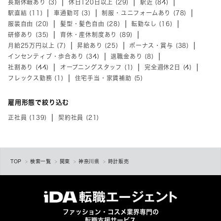
長期休暇あり (3)
休日120日以上 (29)
駅近 (84)
駅直結 (11)
車通勤可 (3)
制服・ユニフォームあり (78)
服装自由 (20)
髪型・髪色自由 (28)
転勤なし (16)
研修あり (35)
育休・産休制度あり (89)
月給25万円以上 (7)
昇給あり (25)
ボーナス・賞与 (38)
インセンティブ・歩合あり (34)
退職金あり (8)
社割あり (44)
オープニングスタッフ (1)
完全週休2日 (4)
フレックス勤務 (1)
住宅手当・家賃補助 (5)
雇用形態で絞り込む
正社員 (139)
契約社員 (21)
TOP
検索一覧
関東
神奈川県
時計販売
ファッション・コスメ業界専門の
転職支援サービス