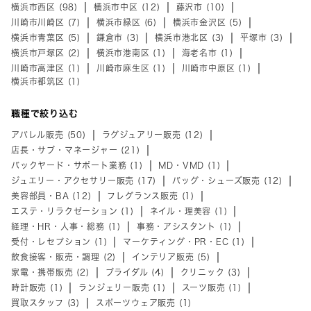
横浜市西区 (98)
横浜市中区 (12)
藤沢市 (10)
川崎市川崎区 (7)
横浜市緑区 (6)
横浜市金沢区 (5)
横浜市青葉区 (5)
鎌倉市 (3)
横浜市港北区 (3)
平塚市 (3)
横浜市戸塚区 (2)
横浜市港南区 (1)
海老名市 (1)
川崎市高津区 (1)
川崎市麻生区 (1)
川崎市中原区 (1)
横浜市都筑区 (1)
職種で絞り込む
アパレル販売 (50)
ラグジュアリー販売 (12)
店長・サブ・マネージャー (21)
バックヤード・サポート業務 (1)
MD・VMD (1)
ジュエリー・アクセサリー販売 (17)
バッグ・シューズ販売 (12)
美容部員・BA (12)
フレグランス販売 (1)
エステ・リラクゼーション (1)
ネイル・理美容 (1)
経理・HR・人事・総務 (1)
事務・アシスタント (1)
受付・レセプション (1)
マーケティング・PR・EC (1)
飲食接客・販売・調理 (2)
インテリア販売 (5)
家電・携帯販売 (2)
ブライダル (4)
クリニック (3)
時計販売 (1)
ランジェリー販売 (1)
スーツ販売 (1)
買取スタッフ (3)
スポーツウェア販売 (1)