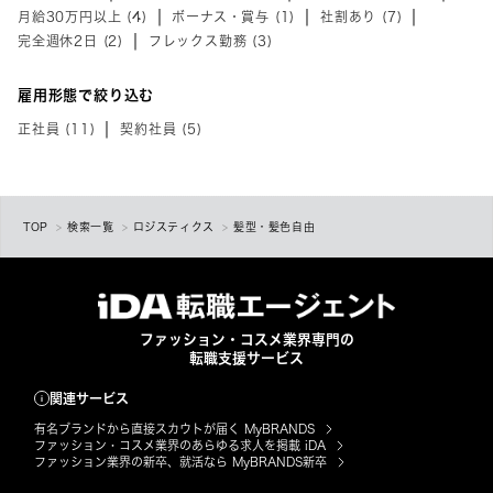
月給30万円以上 (4)
ボーナス・賞与 (1)
社割あり (7)
完全週休2日 (2)
フレックス勤務 (3)
雇用形態で絞り込む
正社員 (11)
契約社員 (5)
TOP
検索一覧
ロジスティクス
髪型・髪色自由
ファッション・コスメ業界専門の
転職支援サービス
関連サービス
有名ブランドから直接スカウトが届く MyBRANDS
ファッション・コスメ業界のあらゆる求人を掲載 iDA
ファッション業界の新卒、就活なら MyBRANDS新卒