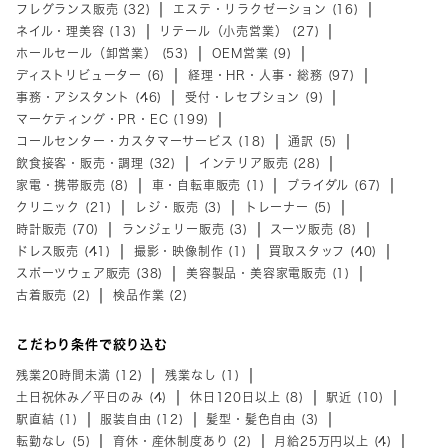
フレグランス販売 (32)
エステ・リラクゼーション (16)
ネイル・理美容 (13)
リテール（小売営業） (27)
ホールセール（卸営業） (53)
OEM営業 (9)
ディストリビューター (6)
経理・HR・人事・総務 (97)
事務・アシスタント (46)
受付・レセプション (9)
マーケティング・PR・EC (199)
コールセンター・カスタマーサービス (18)
通訳 (5)
飲食接客・販売・調理 (32)
インテリア販売 (28)
家電・携帯販売 (8)
車・自転車販売 (1)
ブライダル (67)
クリニック (21)
レジ・販売 (3)
トレーナー (5)
時計販売 (70)
ランジェリー販売 (3)
スーツ販売 (8)
ドレス販売 (41)
撮影・映像制作 (1)
買取スタッフ (40)
スポーツウェア販売 (38)
美容製品・美容家電販売 (1)
古着販売 (2)
検品作業 (2)
こだわり条件で絞り込む
残業20時間未満 (12)
残業なし (1)
土日祝休み／平日のみ (4)
休日120日以上 (8)
駅近 (10)
駅直結 (1)
服装自由 (12)
髪型・髪色自由 (3)
転勤なし (5)
育休・産休制度あり (2)
月給25万円以上 (4)