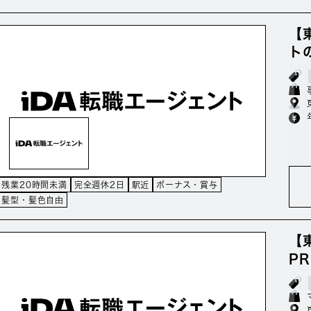
【
ト
残業20時間未満
完全週休2日
駅近
ボーナス・賞与
髪型・髪色自由
【
P