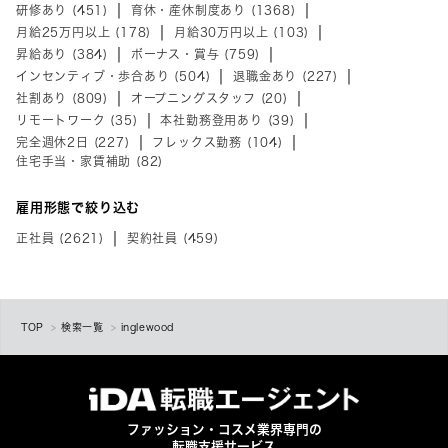
研修あり (451)
育休・産休制度あり (1368)
月給25万円以上 (178)
月給30万円以上 (103)
昇給あり (384)
ボーナス・賞与 (759)
インセンティブ・歩合あり (504)
退職金あり (227)
社割あり (809)
オープニングスタッフ (20)
リモートワーク (35)
本社勤務登用あり (39)
完全週休2日 (227)
フレックス勤務 (104)
住宅手当・家賃補助 (82)
雇用形態で絞り込む
正社員 (2621)
契約社員 (459)
TOP
検索一覧
inglewood
ファッション・コスメ業界専門の
転職支援サービス