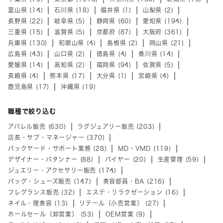
富山県 (14)
石川県 (18)
福井県 (1)
山梨県 (2)
長野県 (22)
岐阜県 (5)
静岡県 (60)
愛知県 (194)
三重県 (15)
滋賀県 (5)
京都府 (87)
大阪府 (361)
兵庫県 (130)
和歌山県 (4)
島根県 (2)
岡山県 (21)
広島県 (43)
山口県 (2)
徳島県 (4)
香川県 (14)
愛媛県 (14)
高知県 (2)
福岡県 (94)
佐賀県 (5)
長崎県 (4)
熊本県 (17)
大分県 (1)
宮崎県 (4)
鹿児島県 (17)
沖縄県 (19)
職種で絞り込む
アパレル販売 (630)
ラグジュアリー販売 (203)
店長・サブ・マネージャー (370)
バックヤード・サポート業務 (28)
MD・VMD (119)
デザイナー・パタンナー (88)
バイヤー (20)
生産管理 (59)
ジュエリー・アクセサリー販売 (174)
バッグ・シューズ販売 (147)
美容部員・BA (216)
フレグランス販売 (32)
エステ・リラクゼーション (16)
ネイル・理美容 (13)
リテール（小売営業） (27)
ホールセール（卸営業） (53)
OEM営業 (9)