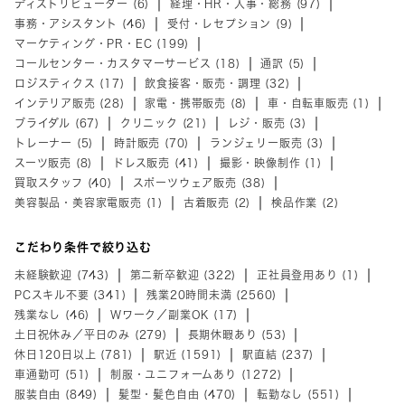
ディストリビューター (6)
経理・HR・人事・総務 (97)
事務・アシスタント (46)
受付・レセプション (9)
マーケティング・PR・EC (199)
コールセンター・カスタマーサービス (18)
通訳 (5)
ロジスティクス (17)
飲食接客・販売・調理 (32)
インテリア販売 (28)
家電・携帯販売 (8)
車・自転車販売 (1)
ブライダル (67)
クリニック (21)
レジ・販売 (3)
トレーナー (5)
時計販売 (70)
ランジェリー販売 (3)
スーツ販売 (8)
ドレス販売 (41)
撮影・映像制作 (1)
買取スタッフ (40)
スポーツウェア販売 (38)
美容製品・美容家電販売 (1)
古着販売 (2)
検品作業 (2)
こだわり条件で絞り込む
未経験歓迎 (743)
第二新卒歓迎 (322)
正社員登用あり (1)
PCスキル不要 (341)
残業20時間未満 (2560)
残業なし (46)
Wワーク／副業OK (17)
土日祝休み／平日のみ (279)
長期休暇あり (53)
休日120日以上 (781)
駅近 (1591)
駅直結 (237)
車通勤可 (51)
制服・ユニフォームあり (1272)
服装自由 (849)
髪型・髪色自由 (470)
転勤なし (551)