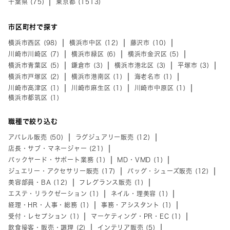
千葉県 (75)
東京都 (1513)
市区町村で探す
横浜市西区 (98)
横浜市中区 (12)
藤沢市 (10)
川崎市川崎区 (7)
横浜市緑区 (6)
横浜市金沢区 (5)
横浜市青葉区 (5)
鎌倉市 (3)
横浜市港北区 (3)
平塚市 (3)
横浜市戸塚区 (2)
横浜市港南区 (1)
海老名市 (1)
川崎市高津区 (1)
川崎市麻生区 (1)
川崎市中原区 (1)
横浜市都筑区 (1)
職種で絞り込む
アパレル販売 (50)
ラグジュアリー販売 (12)
店長・サブ・マネージャー (21)
バックヤード・サポート業務 (1)
MD・VMD (1)
ジュエリー・アクセサリー販売 (17)
バッグ・シューズ販売 (12)
美容部員・BA (12)
フレグランス販売 (1)
エステ・リラクゼーション (1)
ネイル・理美容 (1)
経理・HR・人事・総務 (1)
事務・アシスタント (1)
受付・レセプション (1)
マーケティング・PR・EC (1)
飲食接客・販売・調理 (2)
インテリア販売 (5)