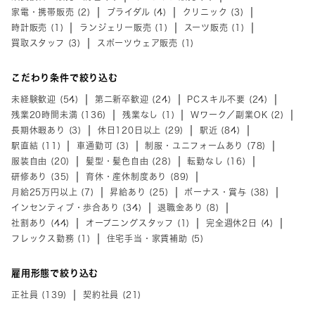
家電・携帯販売 (2)
ブライダル (4)
クリニック (3)
時計販売 (1)
ランジェリー販売 (1)
スーツ販売 (1)
買取スタッフ (3)
スポーツウェア販売 (1)
こだわり条件で絞り込む
未経験歓迎 (54)
第二新卒歓迎 (24)
PCスキル不要 (24)
残業20時間未満 (136)
残業なし (1)
Wワーク／副業OK (2)
長期休暇あり (3)
休日120日以上 (29)
駅近 (84)
駅直結 (11)
車通勤可 (3)
制服・ユニフォームあり (78)
服装自由 (20)
髪型・髪色自由 (28)
転勤なし (16)
研修あり (35)
育休・産休制度あり (89)
月給25万円以上 (7)
昇給あり (25)
ボーナス・賞与 (38)
インセンティブ・歩合あり (34)
退職金あり (8)
社割あり (44)
オープニングスタッフ (1)
完全週休2日 (4)
フレックス勤務 (1)
住宅手当・家賃補助 (5)
雇用形態で絞り込む
正社員 (139)
契約社員 (21)