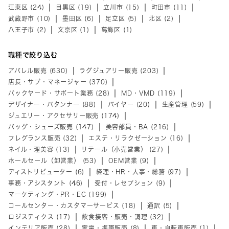
江東区 (24)
目黒区 (19)
立川市 (15)
町田市 (11)
武蔵野市 (10)
墨田区 (6)
足立区 (5)
北区 (2)
八王子市 (2)
文京区 (1)
葛飾区 (1)
職種で絞り込む
アパレル販売 (630)
ラグジュアリー販売 (203)
店長・サブ・マネージャー (370)
バックヤード・サポート業務 (28)
MD・VMD (119)
デザイナー・パタンナー (88)
バイヤー (20)
生産管理 (59)
ジュエリー・アクセサリー販売 (174)
バッグ・シューズ販売 (147)
美容部員・BA (216)
フレグランス販売 (32)
エステ・リラクゼーション (16)
ネイル・理美容 (13)
リテール（小売営業） (27)
ホールセール（卸営業） (53)
OEM営業 (9)
ディストリビューター (6)
経理・HR・人事・総務 (97)
事務・アシスタント (46)
受付・レセプション (9)
マーケティング・PR・EC (199)
コールセンター・カスタマーサービス (18)
通訳 (5)
ロジスティクス (17)
飲食接客・販売・調理 (32)
インテリア販売 (28)
家電・携帯販売 (8)
車・自転車販売 (1)