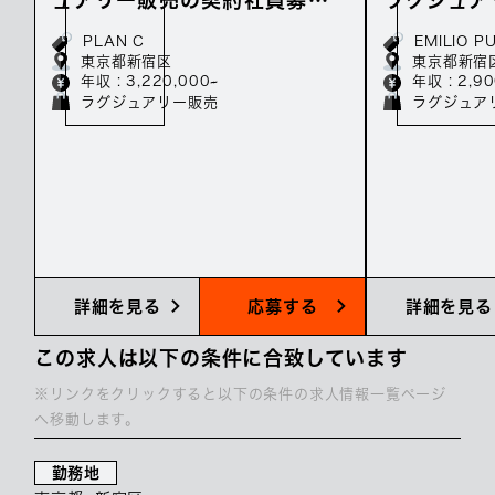
／年収322万～
員募集／年
PLAN C
EMILIO P
東京都新宿区
東京都新宿
年収 : 3,220,000~
年収 : 2,9
ラグジュアリー販売
ラグジュア
詳細を見る
応募する
詳細を見る
この求人は以下の条件に合致しています
※リンクをクリックすると以下の条件の求人情報一覧ページ
へ移動します。
勤務地