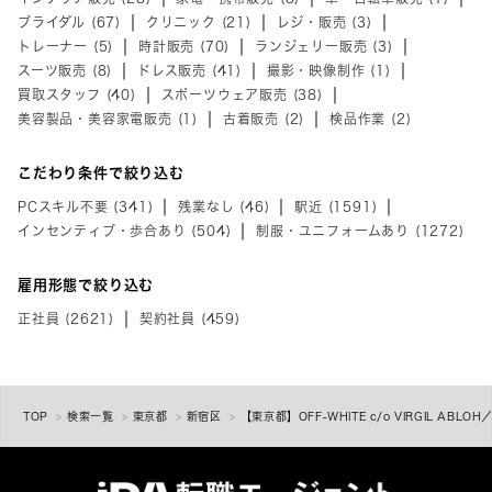
ブライダル (67)
クリニック (21)
レジ・販売 (3)
トレーナー (5)
時計販売 (70)
ランジェリー販売 (3)
スーツ販売 (8)
ドレス販売 (41)
撮影・映像制作 (1)
買取スタッフ (40)
スポーツウェア販売 (38)
美容製品・美容家電販売 (1)
古着販売 (2)
検品作業 (2)
こだわり条件で絞り込む
PCスキル不要 (341)
残業なし (46)
駅近 (1591)
インセンティブ・歩合あり (504)
制服・ユニフォームあり (1272)
雇用形態で絞り込む
正社員 (2621)
契約社員 (459)
TOP
検索一覧
東京都
新宿区
【東京都】OFF-WHITE c/o VIRGIL A