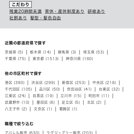
こだわり
残業20時間未満
育休・産休制度あり
研修あり
社割あり
髪型・髪色自由
近隣の都道府県で探す
茨城県 (5)
栃木県 (14)
群馬県 (3)
埼玉県 (53)
千葉県 (75)
東京都 (1513)
神奈川県 (160)
他の市区町村で探す
港区 (390)
渋谷区 (299)
新宿区 (253)
中央区 (218)
千代田区 (105)
品川区 (50)
世田谷区 (41)
台東区 (32)
江東区 (24)
目黒区 (19)
立川市 (15)
町田市 (11)
武蔵野市 (10)
墨田区 (6)
足立区 (5)
北区 (2)
八王子市 (2)
文京区 (1)
葛飾区 (1)
職種で絞り込む
アパレル販売 (630)
ラグジュアリー販売 (203)