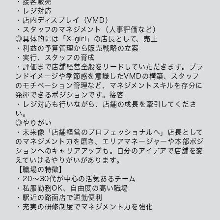
・接客販売
・レジ対応
・店内ディスプレイ（VMD）
・スタッフのマネジメント（人事評価など）
◎具体的には「X-girl」の店長として、売上
・利益の予算管理から販売戦略の立案
・実行、スタッフの育成
・評価まで店舗経営全般をリードしていただきます。ブラ
ンドイメージや季節感を意識したVMDの構築、スタッフ
のモチベーション管理など、マネジメントスキルを存分に
発揮できるポジションです。接客
・レジ対応も行いながら、店舗の成長を牽引してくださ
い。
◎やりがい
・未来像「店舗経営のプロフェッショナルへ」店長として
のマネジメント力を磨き、エリアマネージャーや本部ポジ
ションへのキャリアアップも。自分のアイデアで店舗を変
えていけるやりがいがあります。
【職場の特徴】
・20～30代が中心の活気あるチーム
・私服勤務OK、自由度の高い職場
・駅近の路面店で通勤便利
・充実の研修制度でマネジメント力を強化