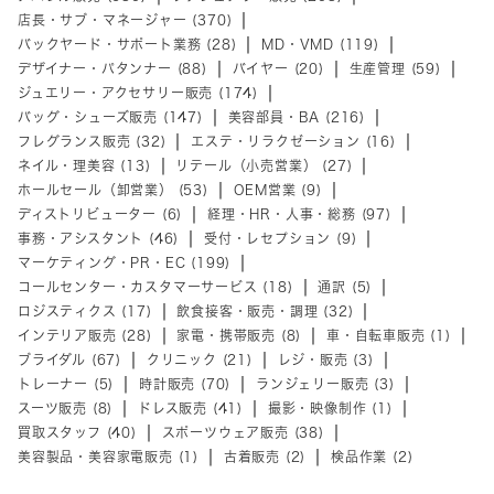
店長・サブ・マネージャー (370)
バックヤード・サポート業務 (28)
MD・VMD (119)
デザイナー・パタンナー (88)
バイヤー (20)
生産管理 (59)
ジュエリー・アクセサリー販売 (174)
バッグ・シューズ販売 (147)
美容部員・BA (216)
フレグランス販売 (32)
エステ・リラクゼーション (16)
ネイル・理美容 (13)
リテール（小売営業） (27)
ホールセール（卸営業） (53)
OEM営業 (9)
ディストリビューター (6)
経理・HR・人事・総務 (97)
事務・アシスタント (46)
受付・レセプション (9)
マーケティング・PR・EC (199)
コールセンター・カスタマーサービス (18)
通訳 (5)
ロジスティクス (17)
飲食接客・販売・調理 (32)
インテリア販売 (28)
家電・携帯販売 (8)
車・自転車販売 (1)
ブライダル (67)
クリニック (21)
レジ・販売 (3)
トレーナー (5)
時計販売 (70)
ランジェリー販売 (3)
スーツ販売 (8)
ドレス販売 (41)
撮影・映像制作 (1)
買取スタッフ (40)
スポーツウェア販売 (38)
美容製品・美容家電販売 (1)
古着販売 (2)
検品作業 (2)