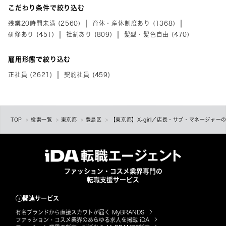
こだわり条件で絞り込む
残業20時間未満 (2560)
育休・産休制度あり (1368)
研修あり (451)
社割あり (809)
髪型・髪色自由 (470)
雇用形態で絞り込む
正社員 (2621)
契約社員 (459)
TOP
検索一覧
東京都
豊島区
【東京都】X-girl／店長・サブ・マネージャー
ファッション・コスメ業界専門の
転職支援サービス
関連サービス
有名ブランドから直接スカウトが届く MyBRANDS
ファッション・コスメ業界のあらゆる求人を掲載 iDA