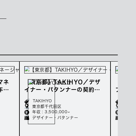
マネ
【東京都】TAKIHYO／デザ
【東京
年収3
イナー・パタンナーの契約社
ブ・マ
員募集／年収350万～
集／年
TAKIHYO
FUN
東京都千代田区
東京都
年収 : 3,500,000~
年収 : 
デザイナー・パタンナー
店長・