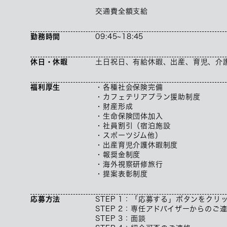
交通費全額支給
勤務時間
09:45~18:45
休日・休暇
土日祝日、有給休暇、出産、育児、介
福利厚生
・各種社会保険完備
・カフェテリアプラン援助制度
・財産形成
・生命保険団体加入
・社員割引（宿泊施設
・スポーツジム他）
・出産育児介護休暇制度
・報奨金制度
・海外視察研修旅行
・提案表彰制度
応募方法
STEP 1：「応募する」ボタンをクリ
STEP 2：専任アドバイザーからのご
STEP 3：面談