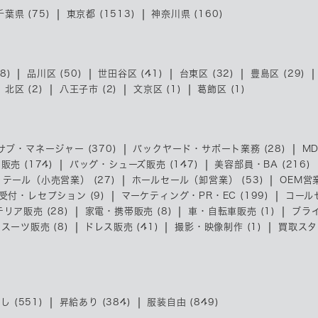
千葉県 (75)
東京都 (1513)
神奈川県 (160)
8)
品川区 (50)
世田谷区 (41)
台東区 (32)
豊島区 (29)
北区 (2)
八王子市 (2)
文京区 (1)
葛飾区 (1)
サブ・マネージャー (370)
バックヤード・サポート業務 (28)
MD
売 (174)
バッグ・シューズ販売 (147)
美容部員・BA (216)
リテール（小売営業） (27)
ホールセール（卸営業） (53)
OEM営業
受付・レセプション (9)
マーケティング・PR・EC (199)
コール
リア販売 (28)
家電・携帯販売 (8)
車・自転車販売 (1)
ブライ
スーツ販売 (8)
ドレス販売 (41)
撮影・映像制作 (1)
買取スタッ
し (551)
昇給あり (384)
服装自由 (849)