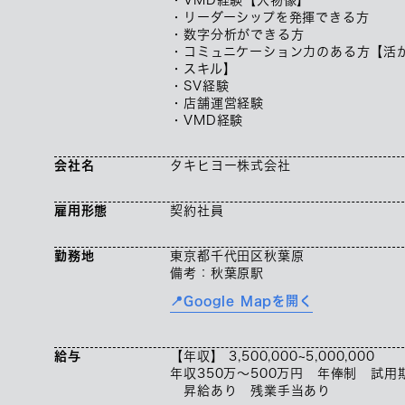
・リーダーシップを発揮できる方
・数字分析ができる方
・コミュニケーション力のある方【活
・スキル】
・SV経験
・店舗運営経験
・VMD経験
会社名
タキヒヨー株式会社
雇用形態
契約社員
勤務地
東京都千代田区秋葉原
備考：秋葉原駅
📍Google Mapを開く
給与
【年収】 3,500,000~5,000,000
年収350万～500万円 年俸制 試
昇給あり 残業手当あり