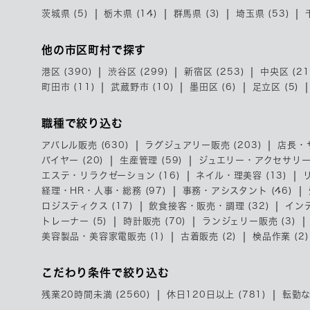
茨城県 (5)
栃木県 (14)
群馬県 (3)
埼玉県 (53)
他の市区町村で探す
港区 (390)
渋谷区 (299)
新宿区 (253)
中央区 (21
町田市 (11)
武蔵野市 (10)
墨田区 (6)
足立区 (5)
職種で絞り込む
アパレル販売 (630)
ラグジュアリー販売 (203)
店長・
バイヤー (20)
生産管理 (59)
ジュエリー・アクセサリー販
エステ・リラクゼーション (16)
ネイル・理美容 (13)
経理・HR・人事・総務 (97)
事務・アシスタント (46)
ロジスティクス (17)
飲食接客・販売・調理 (32)
インテ
トレーナー (5)
時計販売 (70)
ランジェリー販売 (3)
美容製品・美容家電販売 (1)
古着販売 (2)
検品作業 (2)
こだわり条件で絞り込む
残業20時間未満 (2560)
休日120日以上 (781)
転勤な