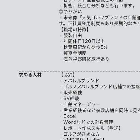
・折衝、競合店分析なども行います。
◎やりがい
・未来像「人気ゴルフブランドの店舗
す。正社員登用制度もあり長期的なキ
【職場の特徴】
・服装自由
・年間休日120日以上
・秋葉原駅から徒歩5分
・報奨金制度
・海外視察研修旅行あり
求める人材
【必須】
・アパレルブランド
・ゴルフアパレルブランド店舗での接
・販売経験
・SV経験
・店舗マネージャー
・営業経験者など複数店舗を同時に見
・Excel
・Wordなどでの計数管理
・レポート作成スキル【歓迎】
・ゴルフが好きな方
・VMD経験【人物像】