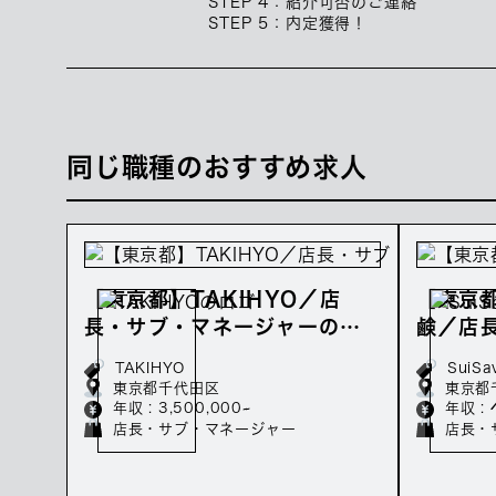
STEP 4：紹介可否のご連絡
STEP 5：内定獲得！
同じ職種のおすすめ求人
【東京都】TAKIHYO／店
【東京都
長・サブ・マネージャーの契
鹸／店
約社員募集／年収350万～
ーの正
TAKIHYO
SuiS
～
東京都千代田区
東京都
年収 : 3,500,000~
年収 : 
店長・サブ・マネージャー
店長・