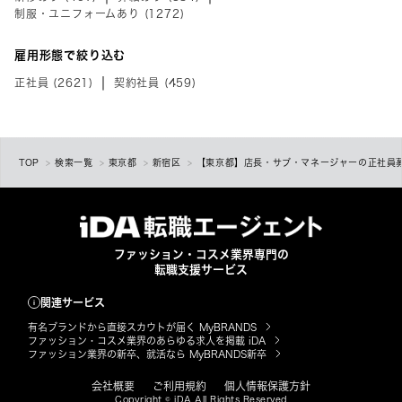
制服・ユニフォームあり (1272)
雇用形態で絞り込む
正社員 (2621)
契約社員 (459)
TOP
検索一覧
東京都
新宿区
【東京都】店長・サブ・マネージャーの正社員募
ファッション・コスメ業界専門の
転職支援サービス
関連サービス
有名ブランドから直接スカウトが届く MyBRANDS
ファッション・コスメ業界のあらゆる求人を掲載 iDA
ファッション業界の新卒、就活なら MyBRANDS新卒
会社概要
ご利用規約
個人情報保護方針
Copyright © iDA All Rights Reserved