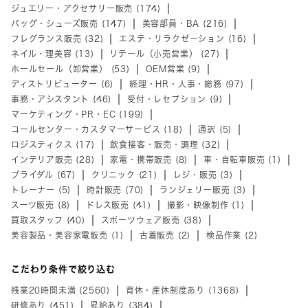
ジュエリー・アクセサリー販売 (174)
バッグ・シューズ販売 (147)
美容部員・BA (216)
フレグランス販売 (32)
エステ・リラクゼーション (16)
ネイル・理美容 (13)
リテール（小売営業） (27)
ホールセール（卸営業） (53)
OEM営業 (9)
ディストリビューター (6)
経理・HR・人事・総務 (97)
事務・アシスタント (46)
受付・レセプション (9)
マーケティング・PR・EC (199)
コールセンター・カスタマーサービス (18)
通訳 (5)
ロジスティクス (17)
飲食接客・販売・調理 (32)
インテリア販売 (28)
家電・携帯販売 (8)
車・自転車販売 (1)
ブライダル (67)
クリニック (21)
レジ・販売 (3)
トレーナー (5)
時計販売 (70)
ランジェリー販売 (3)
スーツ販売 (8)
ドレス販売 (41)
撮影・映像制作 (1)
買取スタッフ (40)
スポーツウェア販売 (38)
美容製品・美容家電販売 (1)
古着販売 (2)
検品作業 (2)
こだわり条件で絞り込む
残業20時間未満 (2560)
育休・産休制度あり (1368)
研修あり (451)
昇給あり (384)