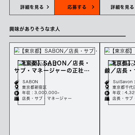
詳細を見る
応募する
詳細を見る
興味がありそうな求人
【東京都】SABON／店長・
【東京都】S
サブ・マネージャーの正社員
鹸／店長・
募集／年収300万〜
ーの正社員
SABON
SuiSavo
万〜
東京都新宿区
東京都千代
年収 : 3,000,000~
年収 : 4,3
店長・サブ・マネージャー
店長・サブ