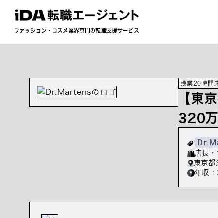
ファッション・コスメ業界専門の転職支援サービス
残業20時間
【東京
320
Dr.M
店長・
東京都
年収 : 