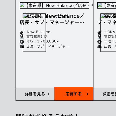
【東京都】New Balance／
【東京
店長・サブ・マネージャーの
ブ・マ
正社員募集／年収370万～
集／年収
New Balance
HOKA
東京都渋谷区
東京都
年収 : 3,700,000~
年収 : 
店長・サブ・マネージャー
店長・
詳細を見る
応募する
詳細を