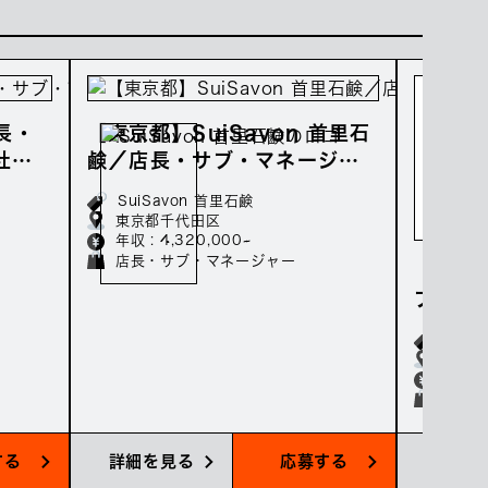
長・
【東京都】SuiSavon 首里石
社員
鹸／店長・サブ・マネージャ
ーの正社員募集／年収432
SuiSavon 首里石鹸
万〜
東京都千代田区
年収 : 4,320,000~
店長・サブ・マネージャー
【東京
ブ・マ
集／年
Aiam
東京都
年収 : 
店長・
する
詳細を見る
応募する
詳細を