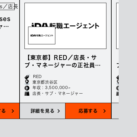
ses
ャー
万～
【東京都】RED／店長・サ
【東京
ブ・マネージャーの正社員募
ブ・マ
集／年収350万～
集／年
RED
Aiam
東京都渋谷区
東京都
年収 : 3,500,000~
年収 : 
店長・サブ・マネージャー
店長・
する
詳細を見る
応募する
詳細を