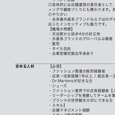
◎具体的には店舗運営の責任者として
ィングや顧客づくりにも携わります。
◎やりがい
・未来像外資系ブランドならではのダ
応じたインセンティブも魅力です。
【職場の特徴】
・渋谷駅から徒歩4分の好立地
・外資系ブランドのグローバルな環境
・髪型
・ネイル自由
・企業型確定拠出年金あり
求める人材
【必須】
・ファッション関連の販売経験者
・店長→店長経験1年以上 / 副店長
・Dr.Martensが好きな方
・シューズ
・ファッション業界での店長経験者【
・リーダーシップを発揮してチームを
・ブランドの世界観を大切にできる方
・スキル】
・店舗マネジメント経験
・スタッフ育成経験