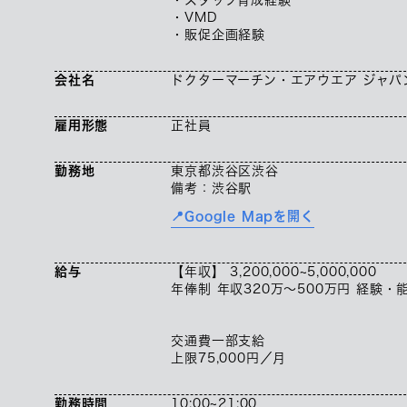
・VMD
・販促企画経験
会社名
ドクターマーチン・エアウエア ジャパ
雇用形態
正社員
勤務地
東京都渋谷区渋谷
備考：渋谷駅
📍Google Mapを開く
給与
【年収】 3,200,000~5,000,000
年俸制 年収320万～500万円 経験
交通費一部支給
上限75,000円／月
勤務時間
10:00~21:00