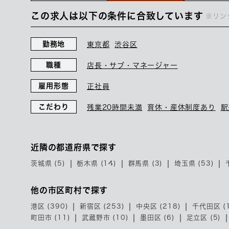
この求人は以下の条件に合致しています
※リン
勤務地
東京都
渋谷区
職種
店長・サブ・マネージャー
雇用形態
正社員
こだわり
残業20時間未満
育休・産休制度あり
駅
近隣の都道府県で探す
茨城県 (5)
栃木県 (14)
群馬県 (3)
埼玉県 (53)
他の市区町村で探す
港区 (390)
新宿区 (253)
中央区 (218)
千代田区 (1
町田市 (11)
武蔵野市 (10)
墨田区 (6)
足立区 (5)