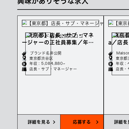
興味がありそうな求人
【東京都】店長・サブ・マネ
【東京都】
ージャーの正社員募集／年収5
a／店
08万〜
の正社
ブランド名非公開
Maiso
東京都渋谷区
東京都
年収 : 5,084,880~
年収 : 
店長・サブ・マネージャー
店長・
詳細を見る
応募する
詳細を