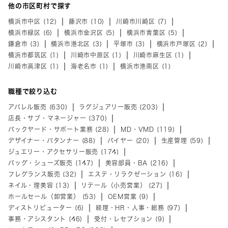
他の市区町村で探す
横浜市中区 (12)
藤沢市 (10)
川崎市川崎区 (7)
横浜市緑区 (6)
横浜市金沢区 (5)
横浜市青葉区 (5)
鎌倉市 (3)
横浜市港北区 (3)
平塚市 (3)
横浜市戸塚区 (2)
横浜市都筑区 (1)
川崎市中原区 (1)
川崎市麻生区 (1)
川崎市高津区 (1)
海老名市 (1)
横浜市港南区 (1)
職種で絞り込む
アパレル販売 (630)
ラグジュアリー販売 (203)
店長・サブ・マネージャー (370)
バックヤード・サポート業務 (28)
MD・VMD (119)
デザイナー・パタンナー (88)
バイヤー (20)
生産管理 (59)
ジュエリー・アクセサリー販売 (174)
バッグ・シューズ販売 (147)
美容部員・BA (216)
フレグランス販売 (32)
エステ・リラクゼーション (16)
ネイル・理美容 (13)
リテール（小売営業） (27)
ホールセール（卸営業） (53)
OEM営業 (9)
ディストリビューター (6)
経理・HR・人事・総務 (97)
事務・アシスタント (46)
受付・レセプション (9)