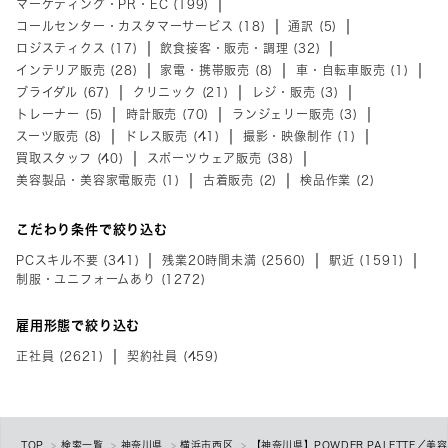
マーケティング・PR・EC (199)
コールセンター・カスタマーサービス (18)
通訳 (5)
ロジスティクス (17)
飲食接客・販売・調理 (32)
インテリア販売 (28)
家電・携帯販売 (8)
車・自転車販売 (1)
ブライダル (67)
クリニック (21)
レジ・販売 (3)
トレーナー (5)
時計販売 (70)
ランジェリー販売 (3)
スーツ販売 (8)
ドレス販売 (41)
撮影・映像制作 (1)
買取スタッフ (40)
スポーツウェア販売 (38)
美容製品・美容家電販売 (1)
古着販売 (2)
検品作業 (2)
こだわり条件で絞り込む
PCスキル不要 (341)
残業20時間未満 (2560)
駅近 (1591)
制服・ユニフォームあり (1272)
雇用形態で絞り込む
正社員 (2621)
契約社員 (459)
TOP
検索一覧
神奈川県
横浜市西区
【神奈川県】POWDER PALETTE／