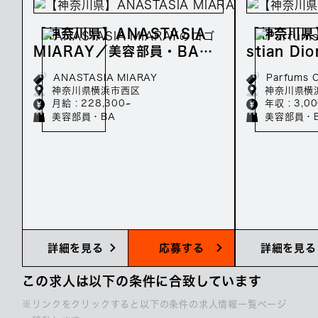
【神奈川県】ANASTASIA
【神奈川県】
MIARAY／美容部員・BAの
stian D
正社員募集／月給23万～
の正社員募
ANASTASIA MIARAY
Parfums C
神奈川県横浜市西区
神奈川県横
月給 : 228,300~
年収 : 3,0
美容部員・BA
美容部員・
詳細を見る
応募する
詳細を見る
この求人は以下の条件に合致しています
※リンクをクリックすると以下の条件の求人情報一覧ページ