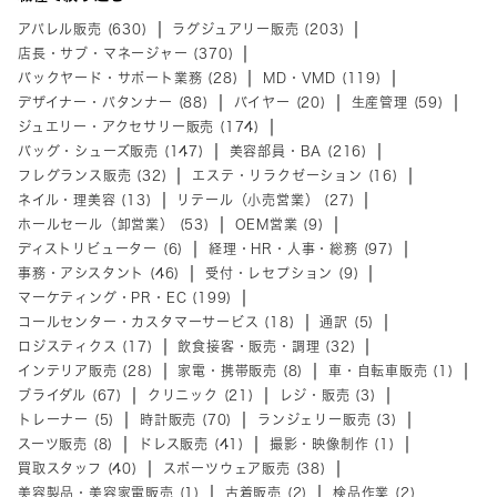
アパレル販売 (630)
ラグジュアリー販売 (203)
店長・サブ・マネージャー (370)
バックヤード・サポート業務 (28)
MD・VMD (119)
デザイナー・パタンナー (88)
バイヤー (20)
生産管理 (59)
ジュエリー・アクセサリー販売 (174)
バッグ・シューズ販売 (147)
美容部員・BA (216)
フレグランス販売 (32)
エステ・リラクゼーション (16)
ネイル・理美容 (13)
リテール（小売営業） (27)
ホールセール（卸営業） (53)
OEM営業 (9)
ディストリビューター (6)
経理・HR・人事・総務 (97)
事務・アシスタント (46)
受付・レセプション (9)
マーケティング・PR・EC (199)
コールセンター・カスタマーサービス (18)
通訳 (5)
ロジスティクス (17)
飲食接客・販売・調理 (32)
インテリア販売 (28)
家電・携帯販売 (8)
車・自転車販売 (1)
ブライダル (67)
クリニック (21)
レジ・販売 (3)
トレーナー (5)
時計販売 (70)
ランジェリー販売 (3)
スーツ販売 (8)
ドレス販売 (41)
撮影・映像制作 (1)
買取スタッフ (40)
スポーツウェア販売 (38)
美容製品・美容家電販売 (1)
古着販売 (2)
検品作業 (2)