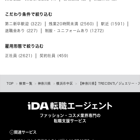
こだわり条件で絞り込む
第二新卒歓迎 (322)
残業20時間未満 (2560)
駅近 (1591)
退職金あり (227)
制服・ユニフォームあり (1272)
雇用形態で絞り込む
正社員 (2621)
契約社員 (459)
TOP
検索一覧
神奈川県
横浜市中区
【神奈川県】TRECENTI／ジュエリー
ファッション・コスメ業界専門の
転職支援サービス
関連サービス