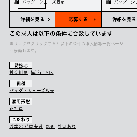
バッグ・シューズ販売
バッグ・シ
詳細を見る
応募する
詳細を見る
この求人は以下の条件に合致しています
※リンクをクリックすると以下の条件の求人情報一覧ページ
へ移動します。
勤務地
神奈川県
横浜市西区
職種
バッグ・シューズ販売
雇用形態
正社員
こだわり
残業20時間未満
駅近
社割あり