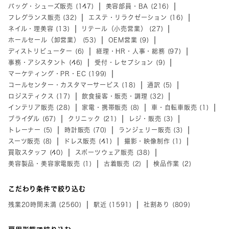
バッグ・シューズ販売 (147)
美容部員・BA (216)
フレグランス販売 (32)
エステ・リラクゼーション (16)
ネイル・理美容 (13)
リテール（小売営業） (27)
ホールセール（卸営業） (53)
OEM営業 (9)
ディストリビューター (6)
経理・HR・人事・総務 (97)
事務・アシスタント (46)
受付・レセプション (9)
マーケティング・PR・EC (199)
コールセンター・カスタマーサービス (18)
通訳 (5)
ロジスティクス (17)
飲食接客・販売・調理 (32)
インテリア販売 (28)
家電・携帯販売 (8)
車・自転車販売 (1)
ブライダル (67)
クリニック (21)
レジ・販売 (3)
トレーナー (5)
時計販売 (70)
ランジェリー販売 (3)
スーツ販売 (8)
ドレス販売 (41)
撮影・映像制作 (1)
買取スタッフ (40)
スポーツウェア販売 (38)
美容製品・美容家電販売 (1)
古着販売 (2)
検品作業 (2)
こだわり条件で絞り込む
残業20時間未満 (2560)
駅近 (1591)
社割あり (809)