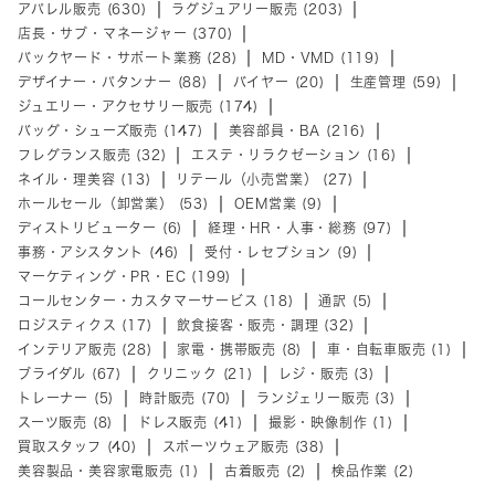
アパレル販売 (630)
ラグジュアリー販売 (203)
店長・サブ・マネージャー (370)
バックヤード・サポート業務 (28)
MD・VMD (119)
デザイナー・パタンナー (88)
バイヤー (20)
生産管理 (59)
ジュエリー・アクセサリー販売 (174)
バッグ・シューズ販売 (147)
美容部員・BA (216)
フレグランス販売 (32)
エステ・リラクゼーション (16)
ネイル・理美容 (13)
リテール（小売営業） (27)
ホールセール（卸営業） (53)
OEM営業 (9)
ディストリビューター (6)
経理・HR・人事・総務 (97)
事務・アシスタント (46)
受付・レセプション (9)
マーケティング・PR・EC (199)
コールセンター・カスタマーサービス (18)
通訳 (5)
ロジスティクス (17)
飲食接客・販売・調理 (32)
インテリア販売 (28)
家電・携帯販売 (8)
車・自転車販売 (1)
ブライダル (67)
クリニック (21)
レジ・販売 (3)
トレーナー (5)
時計販売 (70)
ランジェリー販売 (3)
スーツ販売 (8)
ドレス販売 (41)
撮影・映像制作 (1)
買取スタッフ (40)
スポーツウェア販売 (38)
美容製品・美容家電販売 (1)
古着販売 (2)
検品作業 (2)