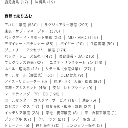
鹿児島県 (17)
沖縄県 (19)
職種で絞り込む
アパレル販売 (630)
ラグジュアリー販売 (203)
店長・サブ・マネージャー (370)
バックヤード・サポート業務 (28)
MD・VMD (119)
デザイナー・パタンナー (88)
バイヤー (20)
生産管理 (59)
ジュエリー・アクセサリー販売 (174)
バッグ・シューズ販売 (147)
美容部員・BA (216)
フレグランス販売 (32)
エステ・リラクゼーション (16)
ネイル・理美容 (13)
リテール（小売営業） (27)
ホールセール（卸営業） (53)
OEM営業 (9)
ディストリビューター (6)
経理・HR・人事・総務 (97)
事務・アシスタント (46)
受付・レセプション (9)
マーケティング・PR・EC (199)
コールセンター・カスタマーサービス (18)
通訳 (5)
ロジスティクス (17)
飲食接客・販売・調理 (32)
インテリア販売 (28)
家電・携帯販売 (8)
車・自転車販売 (1)
ブライダル (67)
クリニック (21)
レジ・販売 (3)
トレーナー (5)
時計販売 (70)
ランジェリー販売 (3)