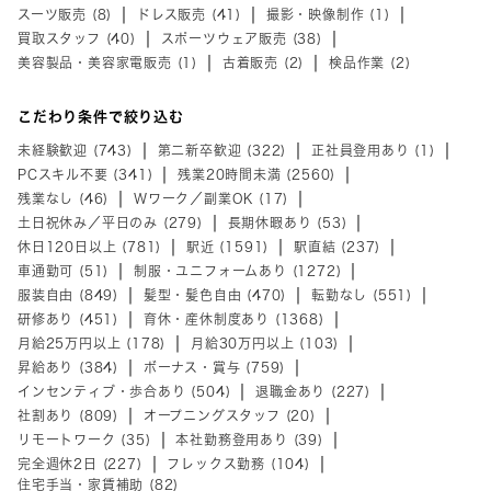
スーツ販売 (8)
ドレス販売 (41)
撮影・映像制作 (1)
買取スタッフ (40)
スポーツウェア販売 (38)
美容製品・美容家電販売 (1)
古着販売 (2)
検品作業 (2)
こだわり条件で絞り込む
未経験歓迎 (743)
第二新卒歓迎 (322)
正社員登用あり (1)
PCスキル不要 (341)
残業20時間未満 (2560)
残業なし (46)
Wワーク／副業OK (17)
土日祝休み／平日のみ (279)
長期休暇あり (53)
休日120日以上 (781)
駅近 (1591)
駅直結 (237)
車通勤可 (51)
制服・ユニフォームあり (1272)
服装自由 (849)
髪型・髪色自由 (470)
転勤なし (551)
研修あり (451)
育休・産休制度あり (1368)
月給25万円以上 (178)
月給30万円以上 (103)
昇給あり (384)
ボーナス・賞与 (759)
インセンティブ・歩合あり (504)
退職金あり (227)
社割あり (809)
オープニングスタッフ (20)
リモートワーク (35)
本社勤務登用あり (39)
完全週休2日 (227)
フレックス勤務 (104)
住宅手当・家賃補助 (82)