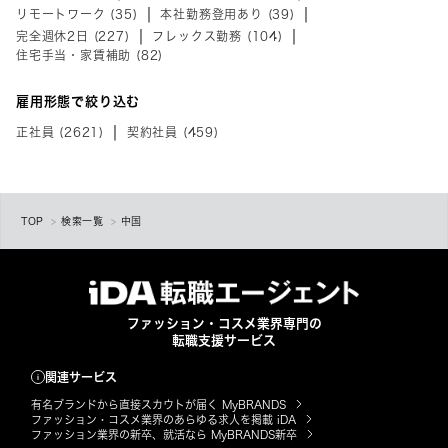
リモートワーク (35)
本社勤務登用あり (39)
完全週休2日 (227)
フレックス勤務 (104)
住宅手当・家賃補助 (82)
雇用形態で絞り込む
正社員 (2621)
契約社員 (459)
TOP
検索一覧
中国
ファッション・コスメ業界専門の
転職支援サービス
関連サービス
有名ブランドから直接スカウトが届く MyBRANDS
ファッション・コスメ業界のあらゆる求人を掲載 iDA
ファッション業界の新卒、就活なら MyBRANDS新卒