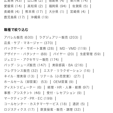
広島県 (43)
山口県 (2)
徳島県 (4)
香川県 (14)
愛媛県 (14)
高知県 (2)
福岡県 (94)
佐賀県 (5)
長崎県 (4)
熊本県 (17)
大分県 (1)
宮崎県 (4)
鹿児島県 (17)
沖縄県 (19)
職種で絞り込む
アパレル販売 (630)
ラグジュアリー販売 (203)
店長・サブ・マネージャー (370)
バックヤード・サポート業務 (28)
MD・VMD (119)
デザイナー・パタンナー (88)
バイヤー (20)
生産管理 (59)
ジュエリー・アクセサリー販売 (174)
バッグ・シューズ販売 (147)
美容部員・BA (216)
フレグランス販売 (32)
エステ・リラクゼーション (16)
ネイル・理美容 (13)
リテール（小売営業） (27)
ホールセール（卸営業） (53)
OEM営業 (9)
ディストリビューター (6)
経理・HR・人事・総務 (97)
事務・アシスタント (46)
受付・レセプション (9)
マーケティング・PR・EC (199)
コールセンター・カスタマーサービス (18)
通訳 (5)
ロジスティクス (17)
飲食接客・販売・調理 (32)