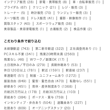
インテリア販売 (28)
家電・携帯販売 (8)
車・自転車販売 (1)
ブライダル (67)
クリニック (21)
レジ・販売 (3)
トレーナー (5)
時計販売 (70)
ランジェリー販売 (3)
スーツ販売 (8)
ドレス販売 (41)
撮影・映像制作 (1)
買取スタッフ (40)
スポーツウェア販売 (38)
美容製品・美容家電販売 (1)
古着販売 (2)
検品作業 (2)
こだわり条件で絞り込む
未経験歓迎 (743)
第二新卒歓迎 (322)
正社員登用あり (1)
PCスキル不要 (341)
残業20時間未満 (2560)
残業なし (46)
Wワーク／副業OK (17)
土日祝休み／平日のみ (279)
長期休暇あり (53)
休日120日以上 (781)
駅近 (1591)
駅直結 (237)
車通勤可 (51)
制服・ユニフォームあり (1272)
服装自由 (849)
髪型・髪色自由 (470)
転勤なし (551)
研修あり (451)
育休・産休制度あり (1368)
月給25万円以上 (178)
月給30万円以上 (103)
昇給あり (384)
ボーナス・賞与 (759)
インセンティブ・歩合あり (504)
退職金あり (227)
社割あり (809)
オープニングスタッフ (20)