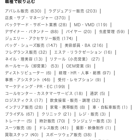
職種で絞り込む
アパレル販売 (630)
ラグジュアリー販売 (203)
店長・サブ・マネージャー (370)
バックヤード・サポート業務 (28)
MD・VMD (119)
デザイナー・パタンナー (88)
バイヤー (20)
生産管理 (59)
ジュエリー・アクセサリー販売 (174)
バッグ・シューズ販売 (147)
美容部員・BA (216)
フレグランス販売 (32)
エステ・リラクゼーション (16)
ネイル・理美容 (13)
リテール（小売営業） (27)
ホールセール（卸営業） (53)
OEM営業 (9)
ディストリビューター (6)
経理・HR・人事・総務 (97)
事務・アシスタント (46)
受付・レセプション (9)
マーケティング・PR・EC (199)
コールセンター・カスタマーサービス (18)
通訳 (5)
ロジスティクス (17)
飲食接客・販売・調理 (32)
インテリア販売 (28)
家電・携帯販売 (8)
車・自転車販売 (1)
ブライダル (67)
クリニック (21)
レジ・販売 (3)
トレーナー (5)
時計販売 (70)
ランジェリー販売 (3)
スーツ販売 (8)
ドレス販売 (41)
撮影・映像制作 (1)
買取スタッフ (40)
スポーツウェア販売 (38)