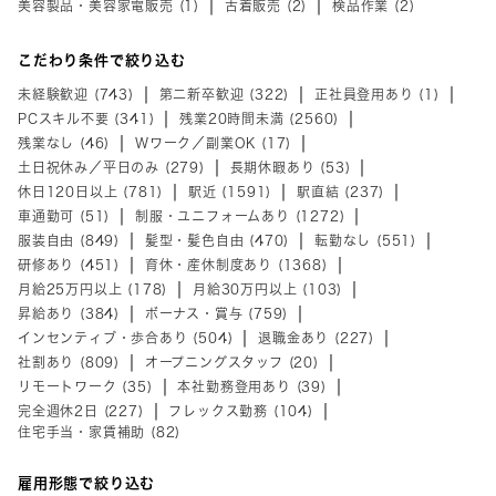
美容製品・美容家電販売 (1)
古着販売 (2)
検品作業 (2)
こだわり条件で絞り込む
未経験歓迎 (743)
第二新卒歓迎 (322)
正社員登用あり (1)
PCスキル不要 (341)
残業20時間未満 (2560)
残業なし (46)
Wワーク／副業OK (17)
土日祝休み／平日のみ (279)
長期休暇あり (53)
休日120日以上 (781)
駅近 (1591)
駅直結 (237)
車通勤可 (51)
制服・ユニフォームあり (1272)
服装自由 (849)
髪型・髪色自由 (470)
転勤なし (551)
研修あり (451)
育休・産休制度あり (1368)
月給25万円以上 (178)
月給30万円以上 (103)
昇給あり (384)
ボーナス・賞与 (759)
インセンティブ・歩合あり (504)
退職金あり (227)
社割あり (809)
オープニングスタッフ (20)
リモートワーク (35)
本社勤務登用あり (39)
完全週休2日 (227)
フレックス勤務 (104)
住宅手当・家賃補助 (82)
雇用形態で絞り込む