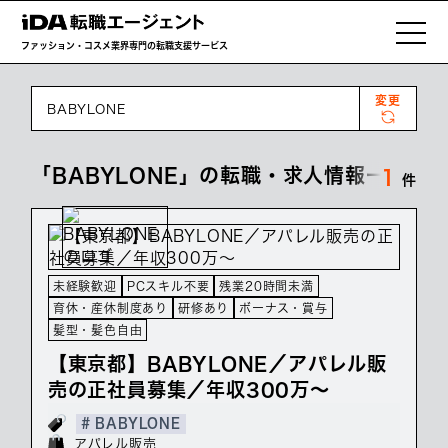
ファッション・コスメ業界専門の転職支援サービス
変更
BABYLONE
「BABYLONE」の転職・求人情報一覧
1
件
未経験歓迎
PCスキル不要
残業20時間未満
育休・産休制度あり
研修あり
ボーナス・賞与
髪型・髪色自由
【東京都】BABYLONE／アパレル販
売の正社員募集／年収300万～
# BABYLONE
アパレル販売