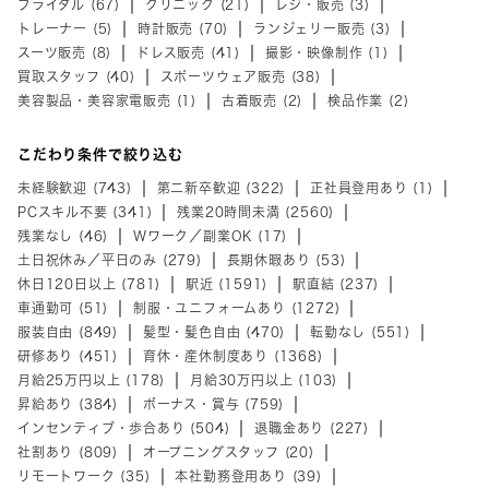
ブライダル (67)
クリニック (21)
レジ・販売 (3)
トレーナー (5)
時計販売 (70)
ランジェリー販売 (3)
スーツ販売 (8)
ドレス販売 (41)
撮影・映像制作 (1)
買取スタッフ (40)
スポーツウェア販売 (38)
美容製品・美容家電販売 (1)
古着販売 (2)
検品作業 (2)
こだわり条件で絞り込む
未経験歓迎 (743)
第二新卒歓迎 (322)
正社員登用あり (1)
PCスキル不要 (341)
残業20時間未満 (2560)
残業なし (46)
Wワーク／副業OK (17)
土日祝休み／平日のみ (279)
長期休暇あり (53)
休日120日以上 (781)
駅近 (1591)
駅直結 (237)
車通勤可 (51)
制服・ユニフォームあり (1272)
服装自由 (849)
髪型・髪色自由 (470)
転勤なし (551)
研修あり (451)
育休・産休制度あり (1368)
月給25万円以上 (178)
月給30万円以上 (103)
昇給あり (384)
ボーナス・賞与 (759)
インセンティブ・歩合あり (504)
退職金あり (227)
社割あり (809)
オープニングスタッフ (20)
リモートワーク (35)
本社勤務登用あり (39)