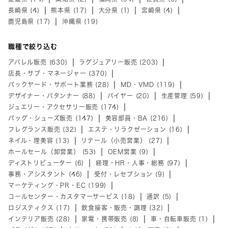
長崎県 (4)
熊本県 (17)
大分県 (1)
宮崎県 (4)
鹿児島県 (17)
沖縄県 (19)
職種で絞り込む
アパレル販売 (630)
ラグジュアリー販売 (203)
店長・サブ・マネージャー (370)
バックヤード・サポート業務 (28)
MD・VMD (119)
デザイナー・パタンナー (88)
バイヤー (20)
生産管理 (59)
ジュエリー・アクセサリー販売 (174)
バッグ・シューズ販売 (147)
美容部員・BA (216)
フレグランス販売 (32)
エステ・リラクゼーション (16)
ネイル・理美容 (13)
リテール（小売営業） (27)
ホールセール（卸営業） (53)
OEM営業 (9)
ディストリビューター (6)
経理・HR・人事・総務 (97)
事務・アシスタント (46)
受付・レセプション (9)
マーケティング・PR・EC (199)
コールセンター・カスタマーサービス (18)
通訳 (5)
ロジスティクス (17)
飲食接客・販売・調理 (32)
インテリア販売 (28)
家電・携帯販売 (8)
車・自転車販売 (1)