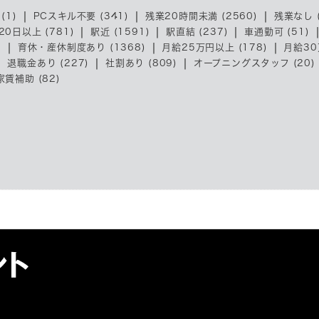
(1)
PCスキル不要 (341)
残業20時間未満 (2560)
残業なし (
20日以上 (781)
駅近 (1591)
駅直結 (237)
車通勤可 (51)
)
育休・産休制度あり (1368)
月給25万円以上 (178)
月給30
退職金あり (227)
社割あり (809)
オープニングスタッフ (20)
賃補助 (82)