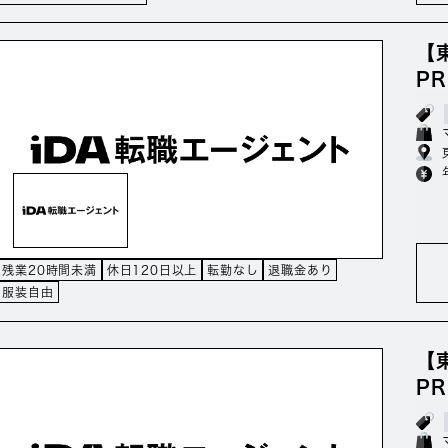
【
P
残業20時間未満
休日120日以上
転勤なし
退職金あり
服装自由
【
P