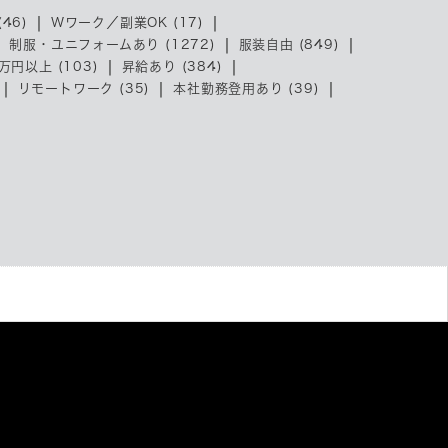
46)
Wワーク／副業OK (17)
制服・ユニフォームあり (1272)
服装自由 (849)
万円以上 (103)
昇給あり (384)
リモートワーク (35)
本社勤務登用あり (39)