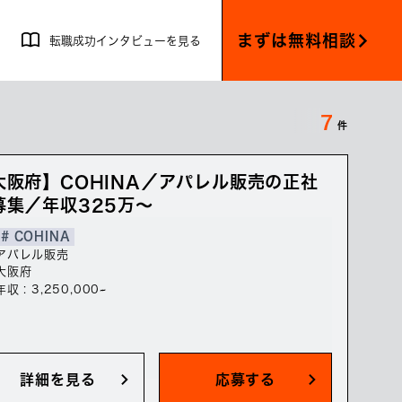
まずは無料相談
転職成功インタビューを見る
7
件
大阪府】COHINA／アパレル販売の正社
募集／年収325万～
# COHINA
アパレル販売
大阪府
年収 : 3,250,000~
詳細を見る
応募する