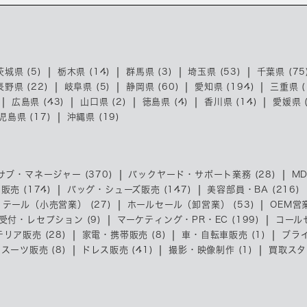
茨城県 (5)
栃木県 (14)
群馬県 (3)
埼玉県 (53)
千葉県 (75
長野県 (22)
岐阜県 (5)
静岡県 (60)
愛知県 (194)
三重県 (
広島県 (43)
山口県 (2)
徳島県 (4)
香川県 (14)
愛媛県 (
児島県 (17)
沖縄県 (19)
サブ・マネージャー (370)
バックヤード・サポート業務 (28)
MD
売 (174)
バッグ・シューズ販売 (147)
美容部員・BA (216)
リテール（小売営業） (27)
ホールセール（卸営業） (53)
OEM営業
受付・レセプション (9)
マーケティング・PR・EC (199)
コール
リア販売 (28)
家電・携帯販売 (8)
車・自転車販売 (1)
ブライ
スーツ販売 (8)
ドレス販売 (41)
撮影・映像制作 (1)
買取スタッ