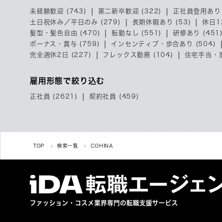
未経験歓迎 (743)
第二新卒歓迎 (322)
正社員登用あり 
土日祝休み／平日のみ (279)
長期休暇あり (53)
休日1
髪型・髪色自由 (470)
転勤なし (551)
研修あり (451
ボーナス・賞与 (759)
インセンティブ・歩合あり (504)
完全週休2日 (227)
フレックス勤務 (104)
住宅手当・家
雇用形態で絞り込む
正社員 (2621)
契約社員 (459)
TOP
検索一覧
COHINA
ファッション・コスメ業界専門の
転職支援サービス