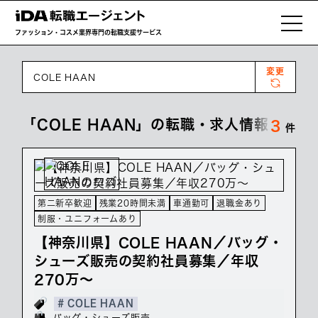
ファッション・コスメ業界専門の転職支援サービス
変更
COLE HAAN
「COLE HAAN」の転職・求人情報一覧
3
件
第二新卒歓迎
残業20時間未満
車通勤可
退職金あり
制服・ユニフォームあり
【神奈川県】COLE HAAN／バッグ・
シューズ販売の契約社員募集／年収
270万～
# COLE HAAN
バッグ・シューズ販売