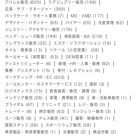
アパレル販売 (620)
ラグジュアリー販売 (199)
店長・サブ・マネージャー (369)
バックヤード・サポート業務 (7)
MD・VMD (117)
デザイナー・パタンナー (93)
バイヤー (20)
生産管理 (62)
ジュエリー・アクセサリー販売 (176)
バッグ・シューズ販売 (144)
美容部員・BA (219)
フレグランス販売 (32)
エステ・リラクゼーション (16)
ネイル・理美容 (13)
リテール（小売営業） (28)
ホールセール（卸営業） (53)
OEM営業 (11)
ディストリビューター (6)
経理・HR・人事・総務 (92)
事務・アシスタント (15)
受付・レセプション (9)
マーケティング・PR・EC (203)
コールセンター・カスタマーサービス (12)
通訳 (3)
ロジスティクス (15)
飲食接客・販売・調理 (9)
インテリア販売 (28)
家電・携帯販売 (8)
車・自転車販売 (1)
ブライダル (67)
クリニック (21)
レジ・販売 (3)
トレーナー (6)
時計販売 (63)
ランジェリー販売 (3)
スーツ販売 (8)
ドレス販売 (41)
撮影・映像制作 (1)
買取スタッフ (36)
スポーツウェア販売 (38)
美容製品・美容家電販売 (1)
古着販売 (2)
検品作業 (2)