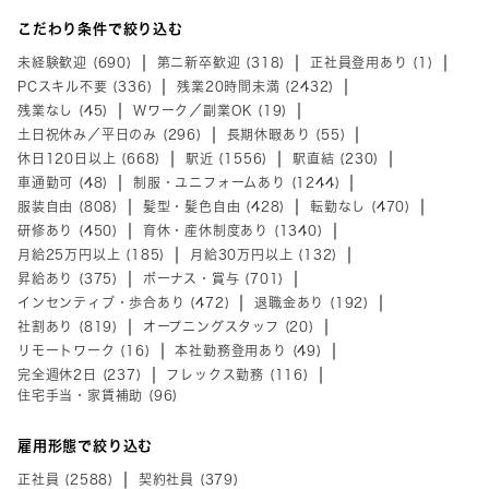
こだわり条件で絞り込む
未経験歓迎 (690)
第二新卒歓迎 (318)
正社員登用あり (1)
PCスキル不要 (336)
残業20時間未満 (2432)
残業なし (45)
Wワーク／副業OK (19)
土日祝休み／平日のみ (296)
長期休暇あり (55)
休日120日以上 (668)
駅近 (1556)
駅直結 (230)
車通勤可 (48)
制服・ユニフォームあり (1244)
服装自由 (808)
髪型・髪色自由 (428)
転勤なし (470)
研修あり (450)
育休・産休制度あり (1340)
月給25万円以上 (185)
月給30万円以上 (132)
昇給あり (375)
ボーナス・賞与 (701)
インセンティブ・歩合あり (472)
退職金あり (192)
社割あり (819)
オープニングスタッフ (20)
リモートワーク (16)
本社勤務登用あり (49)
完全週休2日 (237)
フレックス勤務 (116)
住宅手当・家賃補助 (96)
雇用形態で絞り込む
正社員 (2588)
契約社員 (379)