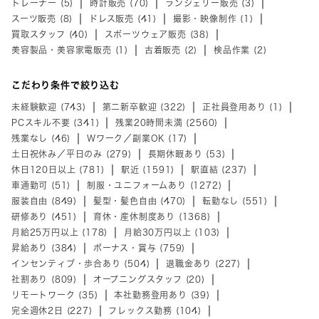
トレーナー (5)
時計販売 (70)
ランジェリー販売 (3)
スーツ販売 (8)
ドレス販売 (41)
撮影・映像制作 (1)
買取スタッフ (40)
スポーツウェア販売 (38)
美容製品・美容家電販売 (1)
古着販売 (2)
検品作業 (2)
こだわり条件で絞り込む
未経験歓迎 (743)
第二新卒歓迎 (322)
正社員登用あり (1)
PCスキル不要 (341)
残業20時間未満 (2560)
残業なし (46)
Wワーク／副業OK (17)
土日祝休み／平日のみ (279)
長期休暇あり (53)
休日120日以上 (781)
駅近 (1591)
駅直結 (237)
車通勤可 (51)
制服・ユニフォームあり (1272)
服装自由 (849)
髪型・髪色自由 (470)
転勤なし (551)
研修あり (451)
育休・産休制度あり (1368)
月給25万円以上 (178)
月給30万円以上 (103)
昇給あり (384)
ボーナス・賞与 (759)
インセンティブ・歩合あり (504)
退職金あり (227)
社割あり (809)
オープニングスタッフ (20)
リモートワーク (35)
本社勤務登用あり (39)
完全週休2日 (227)
フレックス勤務 (104)