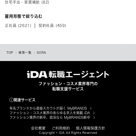
住宅手当・家賃補助 (82)
雇用形態で絞り込む
正社員 (2621)
契約社員 (459)
TOP
検索一覧
SORA
ファッション・コスメ業界専門の
転職支援サービス
関連サービス
有名ブランドから直接スカウトが届く MyBRANDS
ファッション・コスメ業界のあらゆる求人を掲載 iDA
ファッション業界の新卒、就活なら MyBRANDS新卒
会社概要
ご利用規約
個人情報保護方針
Copyright © iDA All Rights Reserved