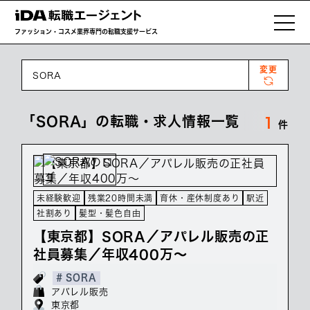
ファッション・コスメ業界専門の転職支援サービス
変更
SORA
「SORA」の転職・求人情報一覧
1
件
未経験歓迎
残業20時間未満
育休・産休制度あり
駅近
社割あり
髪型・髪色自由
【東京都】SORA／アパレル販売の正
社員募集／年収400万～
# SORA
アパレル販売
東京都