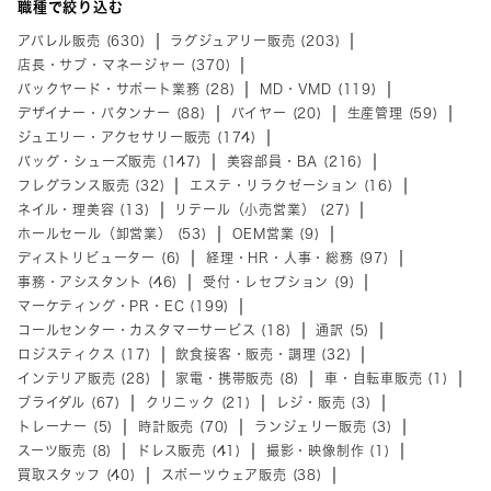
職種で絞り込む
アパレル販売 (630)
ラグジュアリー販売 (203)
店長・サブ・マネージャー (370)
バックヤード・サポート業務 (28)
MD・VMD (119)
デザイナー・パタンナー (88)
バイヤー (20)
生産管理 (59)
ジュエリー・アクセサリー販売 (174)
バッグ・シューズ販売 (147)
美容部員・BA (216)
フレグランス販売 (32)
エステ・リラクゼーション (16)
ネイル・理美容 (13)
リテール（小売営業） (27)
ホールセール（卸営業） (53)
OEM営業 (9)
ディストリビューター (6)
経理・HR・人事・総務 (97)
事務・アシスタント (46)
受付・レセプション (9)
マーケティング・PR・EC (199)
コールセンター・カスタマーサービス (18)
通訳 (5)
ロジスティクス (17)
飲食接客・販売・調理 (32)
インテリア販売 (28)
家電・携帯販売 (8)
車・自転車販売 (1)
ブライダル (67)
クリニック (21)
レジ・販売 (3)
トレーナー (5)
時計販売 (70)
ランジェリー販売 (3)
スーツ販売 (8)
ドレス販売 (41)
撮影・映像制作 (1)
買取スタッフ (40)
スポーツウェア販売 (38)