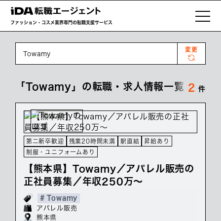
ファッション・コスメ業界専門の転職支援サービス
変更
Towamy
「Towamy」の転職・求人情報一覧
2
件
第二新卒歓迎
残業20時間未満
駅直結
昇給あり
制服・ユニフォームあり
【熊本県】Towamy／アパレル販売の
正社員募集／年収250万～
# Towamy
アパレル販売
熊本県