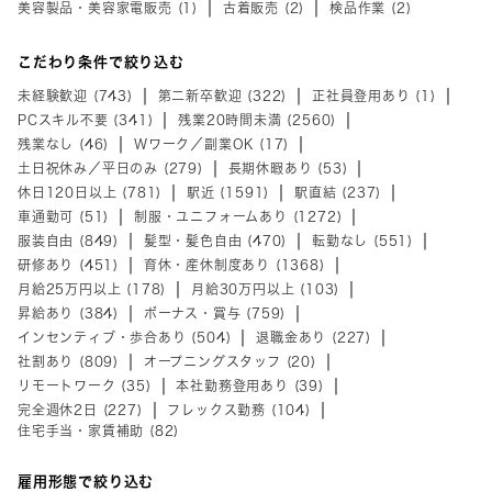
美容製品・美容家電販売 (1)
古着販売 (2)
検品作業 (2)
こだわり条件で絞り込む
未経験歓迎 (743)
第二新卒歓迎 (322)
正社員登用あり (1)
PCスキル不要 (341)
残業20時間未満 (2560)
残業なし (46)
Wワーク／副業OK (17)
土日祝休み／平日のみ (279)
長期休暇あり (53)
休日120日以上 (781)
駅近 (1591)
駅直結 (237)
車通勤可 (51)
制服・ユニフォームあり (1272)
服装自由 (849)
髪型・髪色自由 (470)
転勤なし (551)
研修あり (451)
育休・産休制度あり (1368)
月給25万円以上 (178)
月給30万円以上 (103)
昇給あり (384)
ボーナス・賞与 (759)
インセンティブ・歩合あり (504)
退職金あり (227)
社割あり (809)
オープニングスタッフ (20)
リモートワーク (35)
本社勤務登用あり (39)
完全週休2日 (227)
フレックス勤務 (104)
住宅手当・家賃補助 (82)
雇用形態で絞り込む