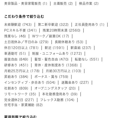
美容製品・美容家電販売 (1)
古着販売 (2)
検品作業 (2)
こだわり条件で絞り込む
未経験歓迎 (743)
第二新卒歓迎 (322)
正社員登用あり (1)
PCスキル不要 (341)
残業20時間未満 (2560)
残業なし (46)
Wワーク／副業OK (17)
土日祝休み／平日のみ (279)
長期休暇あり (53)
休日120日以上 (781)
駅近 (1591)
駅直結 (237)
車通勤可 (51)
制服・ユニフォームあり (1272)
服装自由 (849)
髪型・髪色自由 (470)
転勤なし (551)
研修あり (451)
育休・産休制度あり (1368)
月給25万円以上 (178)
月給30万円以上 (103)
昇給あり (384)
ボーナス・賞与 (759)
インセンティブ・歩合あり (504)
退職金あり (227)
社割あり (809)
オープニングスタッフ (20)
リモートワーク (35)
本社勤務登用あり (39)
完全週休2日 (227)
フレックス勤務 (104)
住宅手当・家賃補助 (82)
雇用形態で絞り込む