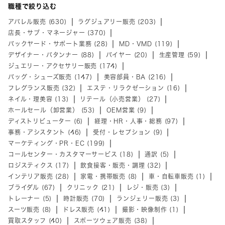
職種で絞り込む
アパレル販売 (630)
ラグジュアリー販売 (203)
店長・サブ・マネージャー (370)
バックヤード・サポート業務 (28)
MD・VMD (119)
デザイナー・パタンナー (88)
バイヤー (20)
生産管理 (59)
ジュエリー・アクセサリー販売 (174)
バッグ・シューズ販売 (147)
美容部員・BA (216)
フレグランス販売 (32)
エステ・リラクゼーション (16)
ネイル・理美容 (13)
リテール（小売営業） (27)
ホールセール（卸営業） (53)
OEM営業 (9)
ディストリビューター (6)
経理・HR・人事・総務 (97)
事務・アシスタント (46)
受付・レセプション (9)
マーケティング・PR・EC (199)
コールセンター・カスタマーサービス (18)
通訳 (5)
ロジスティクス (17)
飲食接客・販売・調理 (32)
インテリア販売 (28)
家電・携帯販売 (8)
車・自転車販売 (1)
ブライダル (67)
クリニック (21)
レジ・販売 (3)
トレーナー (5)
時計販売 (70)
ランジェリー販売 (3)
スーツ販売 (8)
ドレス販売 (41)
撮影・映像制作 (1)
買取スタッフ (40)
スポーツウェア販売 (38)