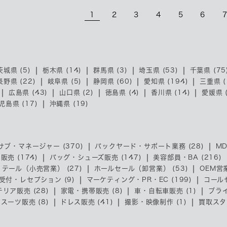
1
2
3
4
5
6
茨城県 (5)
栃木県 (14)
群馬県 (3)
埼玉県 (53)
千葉県 (75
長野県 (22)
岐阜県 (5)
静岡県 (60)
愛知県 (194)
三重県 (
広島県 (43)
山口県 (2)
徳島県 (4)
香川県 (14)
愛媛県 (
児島県 (17)
沖縄県 (19)
サブ・マネージャー (370)
バックヤード・サポート業務 (28)
MD
売 (174)
バッグ・シューズ販売 (147)
美容部員・BA (216)
リテール（小売営業） (27)
ホールセール（卸営業） (53)
OEM営業
受付・レセプション (9)
マーケティング・PR・EC (199)
コール
リア販売 (28)
家電・携帯販売 (8)
車・自転車販売 (1)
ブライ
スーツ販売 (8)
ドレス販売 (41)
撮影・映像制作 (1)
買取スタッ